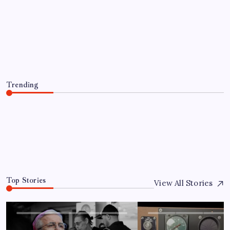
SAĞLIK
Yükseköğretimde Türkiye – Suriye iş
birliği
By
Yusuf Aydın
6 Ağustos 2026
Trending
Yükseköğretimde Türkiye – Suriye iş birliği
6 Ağustos 2026
0
Top Stories
View All Stories