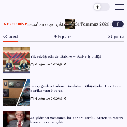
Skip
to
content
i hissesi’ zirveye çıktı
31 Temmuz 2026
Robotlar artık i
EXCLUSIVE
Latest
Popular
Update
Yükseköğretimde Türkiye – Suriye iş birliği
6 Ağustos 2026
0
Gerçeğinden Farksız: Simülatör Tutkunundan Dev Tren
Simülasyonu Projesi
4 Ağustos 2026
0
38 yıldır satmamasının bir sebebi vardı… Buffett’ın ‘favori
hissesi’ zirveye çıktı