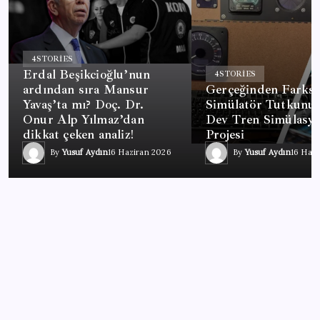
4
STORIES
Erdal Beşikcioğlu’nun
4
STORIES
ardından sıra Mansur
Gerçeğinden Farksı
Yavaş’ta mı? Doç. Dr.
Simülatör Tutkunu
Onur Alp Yılmaz’dan
Dev Tren Simülasy
dikkat çeken analiz!
Projesi
By
Yusuf Aydın
16 Haziran 2026
By
Yusuf Aydın
16 Haz