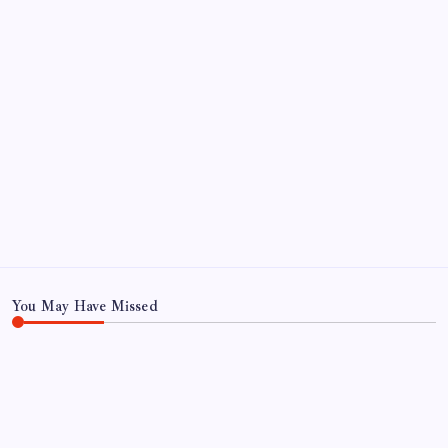
Kategoriler
Eğitim
Ekonomi
Haber
Sağlık
Teknoloji
You May Have Missed