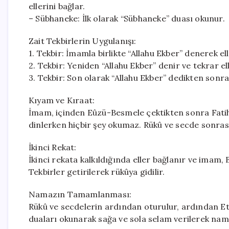
ellerini bağlar.
– Sübhaneke: İlk olarak “Sübhaneke” duası okunur.
Zait Tekbirlerin Uygulanışı:
1. Tekbir: İmamla birlikte “Allahu Ekber” denerek ell
2. Tekbir: Yeniden “Allahu Ekber” denir ve tekrar ell
3. Tekbir: Son olarak “Allahu Ekber” dedikten sonra
Kıyam ve Kıraat:
İmam, içinden Eûzü-Besmele çektikten sonra Fati
dinlerken hiçbir şey okumaz. Rükû ve secde sonrası,
İkinci Rekat:
İkinci rekata kalkıldığında eller bağlanır ve imam
Tekbirler getirilerek rükûya gidilir.
Namazın Tamamlanması:
Rükû ve secdelerin ardından oturulur, ardından E
duaları okunarak sağa ve sola selam verilerek na