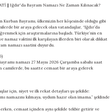
BAYRAMI
NAMAZI
SAATİ
||
n Kurban Bayramı, ülkemizin her köşesinde olduğu gibi
Iğdır’da
ilerde bir araya gelecek olan vatandaşlar, “Iğdır’da
Bayram
renmek için araştırmalarına başladı. Türkiye’nin en
Namazı
Ne
namaz vaktini ilk karşılayan illerden biri olarak dikkat
Zaman
ayram namazı saatini duyurdu.
Kılınacak?
Diyanet’in
6)
Bilgileri
n Bayramı namazı 27 Mayıs 2026 Çarşamba sabahı saat
için
tüm camilerde, bu saatte cemaat bir araya gelerek
 için, niyet ve ilk rekat detayları şu şekilde:
ramı namazını kılmaya, uydum hazır olan imama.” şeklinde
derken, cemaat içinden aynı şekilde tekbir getirir ve