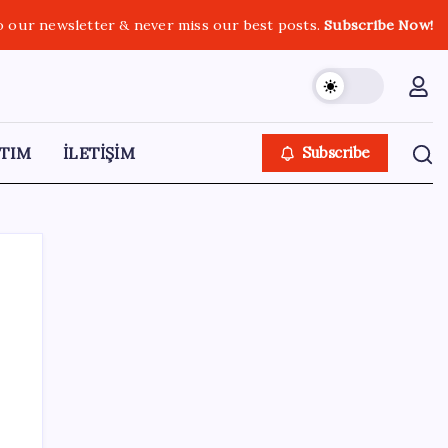
o our newsletter & never miss our best posts.
Subscribe Now!
TIM
İLETİŞİM
Subscribe
SON YAZILAR
Gerçeğinden Farksız: Simülatör
Tutkunundan Dev Tren Simülasyonu Projesi