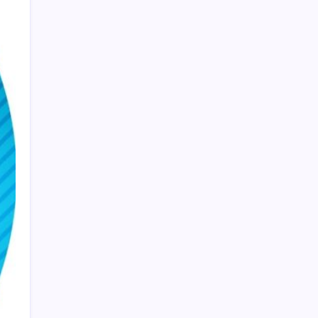
38 yıldır satmamasının bir sebebi vardı…
Buffett’ın ‘favori hissesi’ zirveye çıktı
Robotlar artık işi yarıda kesmeden karar
verecek: Gemini Robotics ER 2 duyuruldu
Telefon İşlemci Pazarı Düşüşe Geçti
Erdal Beşikcioğlu’nun ardından sıra Mansur
Yavaş’ta mı? Doç. Dr. Onur Alp Yılmaz’dan
dikkat çeken analiz!
Kıbrıs’ta üçlü görüşme
Yerin metreler altında ortaya çıktı: Aynı
bölgede peş peşe 30 tanesi bulundu
Husumetlilerine ateş açtı, yoldan geçen
genci öldürdü
Akbank’tan yılın ilk yarısında ekonomiye 2,9
trilyon lira kredi desteği
Çaykur Rizespor – Hull City maçı canlı