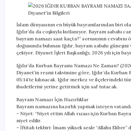
İslam dünyasının en büyük bayramlarından biri ola
Iğdır’da da coşkuyla kutlanıyor. Bayram sabahı cam
bayram namazı saat kaçta?” sorusunun cevabını öğ
doğusunda bulunan Iğdır, bayram sabahı güneşini ve 
çekiyor. Diyanet İşleri Başkanlığı, 2026 yılı için b
Iğdır’da Kurban Bayramı Namazı Ne Zaman? (202
Diyanet’in resmi takvimine göre, Iğdır’da Kurba
05:14’te kılınacak. Iğdır merkez ve ilçelerindeki 
ibadetlerini yerine getirmek için saf tutacak.
Bayram Namazı İçin Hazırlıklar
Bayram namazına hazırlık yapmak isteyen vatandaşlar
– Niyet: “Niyet ettim Allah rızası için Kurban Bay
niyet edilir.
– İftitah tekbiri: İmam yüksek sesle “Allahu Ekber” 