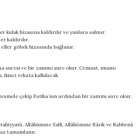
er kulak hizasına kaldırılır ve yanlara salınır.
er kaldırılır.
 eller göbek hizasında bağlanır.
ha suresi ve bir zammı sure okur. Cemaat, imamı
 ikinci rekata kalkılacak.
, Besmele çekip Fatiha’nın ardından bir zammı sure okur.
ttahiyyatü, Allâhümme Salli, Allâhümme Bârik ve Rabbenâ
maz tamamlanır.