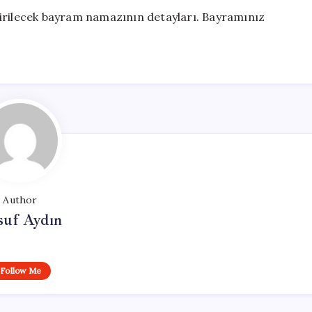
tirilecek bayram namazının detayları. Bayramınız
Author
suf Aydın
Follow Me