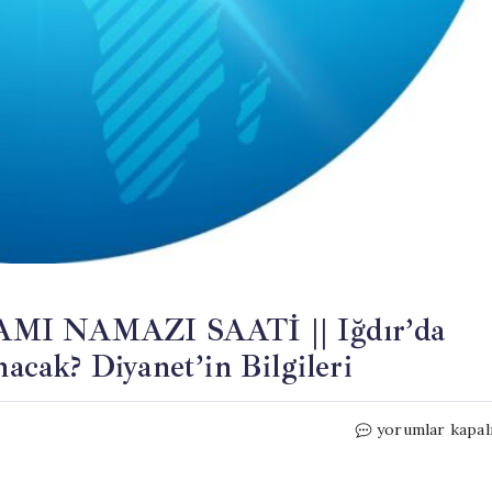
I NAMAZI SAATİ || Iğdır’da
cak? Diyanet’in Bilgileri
2026
yorumlar kapal
IĞDIR
KURBAN