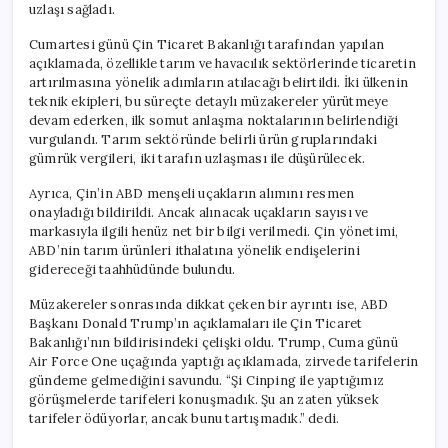
uzlaşı sağladı.
Cumartesi günü Çin Ticaret Bakanlığı tarafından yapılan
açıklamada, özellikle tarım ve havacılık sektörlerinde ticaretin
artırılmasına yönelik adımların atılacağı belirtildi. İki ülkenin
teknik ekipleri, bu süreçte detaylı müzakereler yürütmeye
devam ederken, ilk somut anlaşma noktalarının belirlendiği
vurgulandı. Tarım sektöründe belirli ürün gruplarındaki
gümrük vergileri, iki tarafın uzlaşması ile düşürülecek.
Ayrıca, Çin’in ABD menşeli uçakların alımını resmen
onayladığı bildirildi. Ancak alınacak uçakların sayısı ve
markasıyla ilgili henüz net bir bilgi verilmedi. Çin yönetimi,
ABD’nin tarım ürünleri ithalatına yönelik endişelerini
gidereceği taahhüdünde bulundu.
Müzakereler sonrasında dikkat çeken bir ayrıntı ise, ABD
Başkanı Donald Trump’ın açıklamaları ile Çin Ticaret
Bakanlığı’nın bildirisindeki çelişki oldu. Trump, Cuma günü
Air Force One uçağında yaptığı açıklamada, zirvede tarifelerin
gündeme gelmediğini savundu. “Şi Cinping ile yaptığımız
görüşmelerde tarifeleri konuşmadık. Şu an zaten yüksek
tarifeler ödüyorlar, ancak bunu tartışmadık.” dedi.