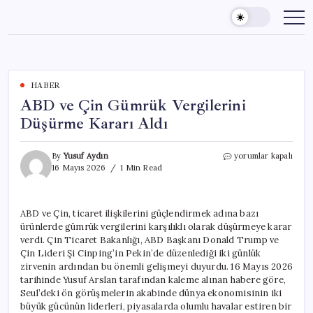
Skip
to
content
HABER
ABD ve Çin Gümrük Vergilerini
Düşürme Kararı Aldı
ABD
By
Yusuf Aydın
yorumlar kapalı
ve
16 Mayıs 2026
1 Min Read
Çin
Gümrük
Vergilerini
ABD ve Çin, ticaret ilişkilerini güçlendirmek adına bazı
Düşürme
ürünlerde gümrük vergilerini karşılıklı olarak düşürmeye karar
Kararı
Aldı
verdi. Çin Ticaret Bakanlığı, ABD Başkanı Donald Trump ve
için
Çin Lideri Şi Cinping’in Pekin’de düzenlediği iki günlük
zirvenin ardından bu önemli gelişmeyi duyurdu. 16 Mayıs 2026
tarihinde Yusuf Arslan tarafından kaleme alınan habere göre,
Seul’deki ön görüşmelerin akabinde dünya ekonomisinin iki
büyük gücünün liderleri, piyasalarda olumlu havalar estiren bir