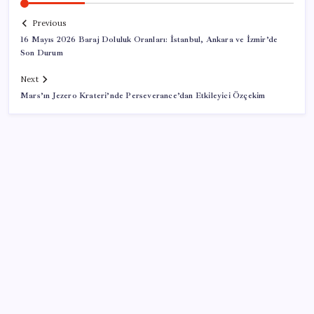
Previous
16 Mayıs 2026 Baraj Doluluk Oranları: İstanbul, Ankara ve İzmir’de
Son Durum
Next
Mars’ın Jezero Krateri’nde Perseverance’dan Etkileyici Özçekim
SON YAZILAR
ABD, İran bağlantılı kripto para borsasına yaptırım
uyguladı