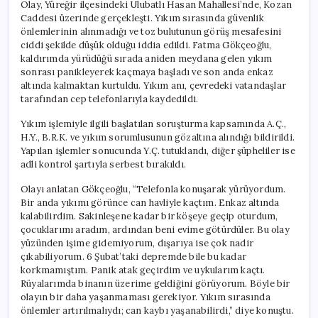
Olay, Yüreğir ilçesindeki Ulubatlı Hasan Mahallesi’nde, Kozan
Caddesi üzerinde gerçekleşti. Yıkım sırasında güvenlik
önlemlerinin alınmadığı ve toz bulutunun görüş mesafesini
ciddi şekilde düşük olduğu iddia edildi. Fatma Gökçeoğlu,
kaldırımda yürüdüğü sırada aniden meydana gelen yıkım
sonrası panikleyerek kaçmaya başladı ve son anda enkaz
altında kalmaktan kurtuldu. Yıkım anı, çevredeki vatandaşlar
tarafından cep telefonlarıyla kaydedildi.
Yıkım işlemiyle ilgili başlatılan soruşturma kapsamında A.Ç.,
H.Y., B.R.K. ve yıkım sorumlusunun gözaltına alındığı bildirildi.
Yapılan işlemler sonucunda Y.Ç. tutuklandı, diğer şüpheliler ise
adli kontrol şartıyla serbest bırakıldı.
Olayı anlatan Gökçeoğlu, “Telefonla konuşarak yürüyordum.
Bir anda yıkımı görünce can havliyle kaçtım. Enkaz altında
kalabilirdim. Sakinleşene kadar bir köşeye geçip oturdum,
çocuklarımı aradım, ardından beni evime götürdüler. Bu olay
yüzünden işime gidemiyorum, dışarıya ise çok nadir
çıkabiliyorum. 6 Şubat’taki depremde bile bu kadar
korkmamıştım. Panik atak geçirdim ve uykularım kaçtı.
Rüyalarımda binanın üzerime geldiğini görüyorum. Böyle bir
olayın bir daha yaşanmaması gerekiyor. Yıkım sırasında
önlemler artırılmalıydı; can kaybı yaşanabilirdi,” diye konuştu.