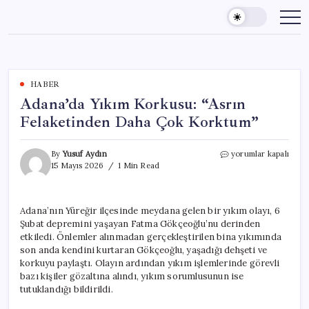
Skip
to
content
HABER
Adana’da Yıkım Korkusu: “Asrın
Felaketinden Daha Çok Korktum”
Adana’da
By
Yusuf Aydın
yorumlar kapalı
Yıkım
15 Mayıs 2026
1 Min Read
Korkusu:
“Asrın
Felaketinden
Adana’nın Yüreğir ilçesinde meydana gelen bir yıkım olayı, 6
Daha
Şubat depremini yaşayan Fatma Gökçeoğlu’nu derinden
Çok
Korktum”
etkiledi. Önlemler alınmadan gerçekleştirilen bina yıkımında
için
son anda kendini kurtaran Gökçeoğlu, yaşadığı dehşeti ve
korkuyu paylaştı. Olayın ardından yıkım işlemlerinde görevli
bazı kişiler gözaltına alındı, yıkım sorumlusunun ise
tutuklandığı bildirildi.