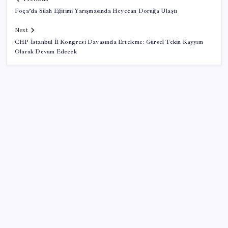
Foça’da Silah Eğitimi Yarışmasında Heyecan Doruğa Ulaştı
Next
CHP İstanbul İl Kongresi Davasında Erteleme: Gürsel Tekin Kayyım
Olarak Devam Edecek
SON YAZILAR
Konutlar Ekim 2026’da tamam
ABD, İran bağlantılı kripto para borsasına yaptırım
uyguladı