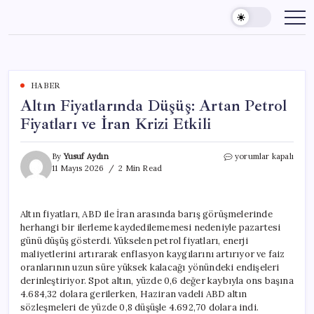
Skip
to
content
HABER
Altın Fiyatlarında Düşüş: Artan Petrol
Fiyatları ve İran Krizi Etkili
Altın
By
Yusuf Aydın
yorumlar kapalı
Fiyatlarında
11 Mayıs 2026
2 Min Read
Düşüş:
Artan
Petrol
Altın fiyatları, ABD ile İran arasında barış görüşmelerinde
Fiyatları
herhangi bir ilerleme kaydedilememesi nedeniyle pazartesi
ve
İran
günü düşüş gösterdi. Yükselen petrol fiyatları, enerji
Krizi
maliyetlerini artırarak enflasyon kaygılarını artırıyor ve faiz
Etkili
oranlarının uzun süre yüksek kalacağı yönündeki endişeleri
için
derinleştiriyor. Spot altın, yüzde 0,6 değer kaybıyla ons başına
4.684,32 dolara gerilerken, Haziran vadeli ABD altın
sözleşmeleri de yüzde 0,8 düşüşle 4.692,70 dolara indi.