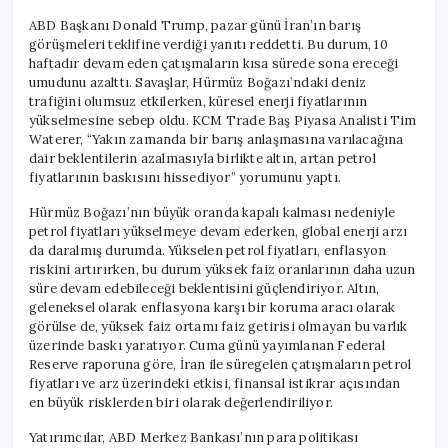
ABD Başkanı Donald Trump, pazar günü İran’ın barış
görüşmeleri teklifine verdiği yanıtı reddetti. Bu durum, 10
haftadır devam eden çatışmaların kısa sürede sona ereceği
umudunu azalttı. Savaşlar, Hürmüz Boğazı’ndaki deniz
trafiğini olumsuz etkilerken, küresel enerji fiyatlarının
yükselmesine sebep oldu. KCM Trade Baş Piyasa Analisti Tim
Waterer, “Yakın zamanda bir barış anlaşmasına varılacağına
dair beklentilerin azalmasıyla birlikte altın, artan petrol
fiyatlarının baskısını hissediyor” yorumunu yaptı.
Hürmüz Boğazı’nın büyük oranda kapalı kalması nedeniyle
petrol fiyatları yükselmeye devam ederken, global enerji arzı
da daralmış durumda. Yükselen petrol fiyatları, enflasyon
riskini artırırken, bu durum yüksek faiz oranlarının daha uzun
süre devam edebileceği beklentisini güçlendiriyor. Altın,
geleneksel olarak enflasyona karşı bir koruma aracı olarak
görülse de, yüksek faiz ortamı faiz getirisi olmayan bu varlık
üzerinde baskı yaratıyor. Cuma günü yayımlanan Federal
Reserve raporuna göre, İran ile süregelen çatışmaların petrol
fiyatları ve arz üzerindeki etkisi, finansal istikrar açısından
en büyük risklerden biri olarak değerlendiriliyor.
Yatırımcılar, ABD Merkez Bankası’nın para politikası