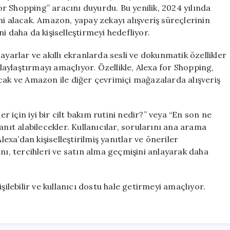
Asistanını
for Shopping” aracını duyurdu. Bu yenilik, 2024 yılında
Tanıttı
ni alacak. Amazon, yapay zekayı alışveriş süreçlerinin
için
i daha da kişiselleştirmeyi hedefliyor.
ayarlar ve akıllı ekranlarda sesli ve dokunmatik özellikler
olaylaştırmayı amaçlıyor. Özellikle, Alexa for Shopping,
cak ve Amazon ile diğer çevrimiçi mağazalarda alışveriş
er için iyi bir cilt bakım rutini nedir?” veya “En son ne
anıt alabilecekler. Kullanıcılar, sorularını ana arama
xa’dan kişiselleştirilmiş yanıtlar ve öneriler
arını, tercihleri ve satın alma geçmişini anlayarak daha
şilebilir ve kullanıcı dostu hale getirmeyi amaçlıyor.