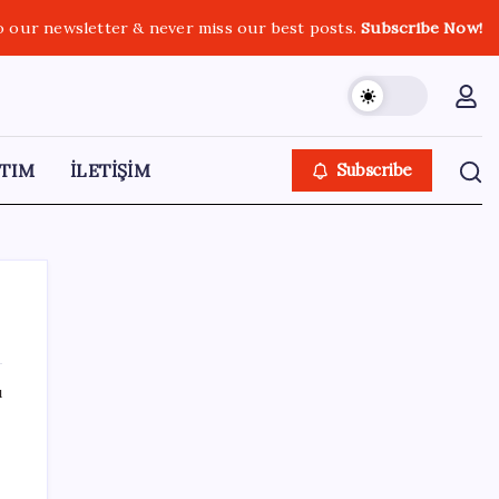
o our newsletter & never miss our best posts.
Subscribe Now!
TIM
İLETİŞİM
Subscribe
ı
SON YAZILAR
Redmi 17 ve 17 5G 7.500 mAh Batarya ile
Tanıtıldı