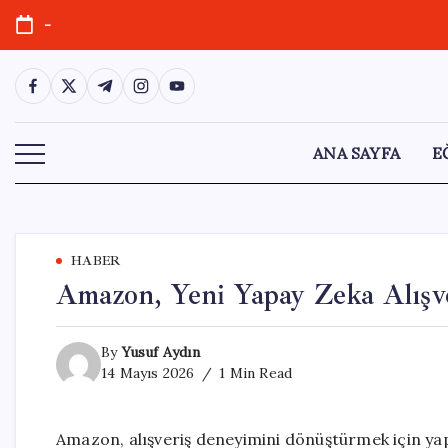
Skip
-
to
content
https://www.facebook.com/
https://twitter.com/
https://t.me/
https://www.instagram.com/
https://youtube.com/
ANA SAYFA
E
HABER
Amazon, Yeni Yapay Zeka Alışver
By
Yusuf Aydın
14 Mayıs 2026
1 Min Read
Amazon, alışveriş deneyimini dönüştürmek için yapay