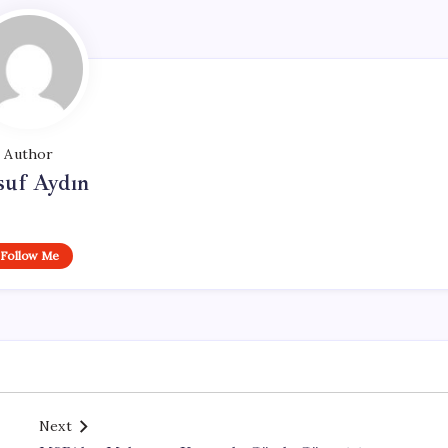
Author
suf Aydın
Follow Me
Next