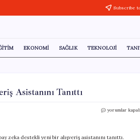
Subscribe t
ĞİTİM
EKONOMİ
SAĞLIK
TEKNOLOJİ
TANI
iş Asistanını Tanıttı
Amazon,
yorumlar kapal
Yeni
Yapay
Zeka
Alışveriş
 zeka destekli yeni bir alışveriş asistanını tanıttı.