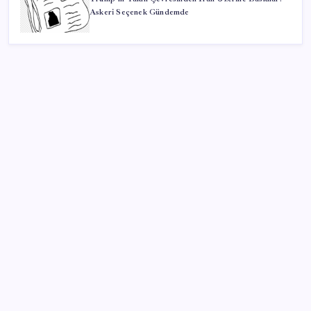
Askeri Seçenek Gündemde
SON YAZILAR
Yükseköğretimde Türkiye – Suriye iş birliği
Gerçeğinden Farksız: Simülatör Tutkunundan Dev
Tren Simülasyonu Projesi
38 yıldır satmamasının bir sebebi vardı… Buffett’ın
‘favori hissesi’ zirveye çıktı
Robotlar artık işi yarıda kesmeden karar verecek: