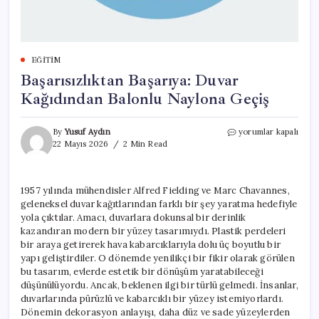
EĞITIM
Başarısızlıktan Başarıya: Duvar
Kağıdından Balonlu Naylona Geçiş
Başarısızlıktan
By
Yusuf Aydın
yorumlar kapalı
Başarıya:
22 Mayıs 2026
2 Min Read
Duvar
Kağıdından
Balonlu
1957 yılında mühendisler Alfred Fielding ve Marc Chavannes,
Naylona
geleneksel duvar kağıtlarından farklı bir şey yaratma hedefiyle
Geçiş
için
yola çıktılar. Amacı, duvarlara dokunsal bir derinlik
kazandıran modern bir yüzey tasarımıydı. Plastik perdeleri
bir araya getirerek hava kabarcıklarıyla dolu üç boyutlu bir
yapı geliştirdiler. O dönemde yenilikçi bir fikir olarak görülen
bu tasarım, evlerde estetik bir dönüşüm yaratabileceği
düşünülüyordu. Ancak, beklenen ilgi bir türlü gelmedi. İnsanlar,
duvarlarında pürüzlü ve kabarcıklı bir yüzey istemiyorlardı.
Dönemin dekorasyon anlayışı, daha düz ve sade yüzeylerden