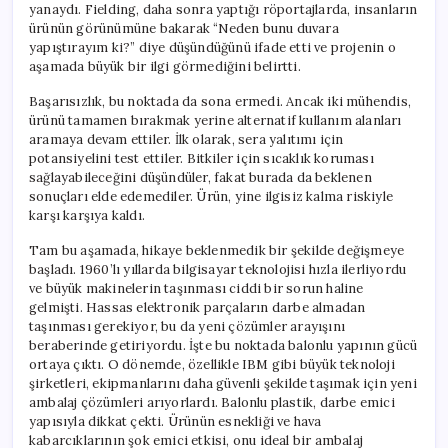
yanaydı. Fielding, daha sonra yaptığı röportajlarda, insanların
ürünün görünümüne bakarak “Neden bunu duvara
yapıştırayım ki?” diye düşündüğünü ifade etti ve projenin o
aşamada büyük bir ilgi görmediğini belirtti.
Başarısızlık, bu noktada da sona ermedi. Ancak iki mühendis,
ürünü tamamen bırakmak yerine alternatif kullanım alanları
aramaya devam ettiler. İlk olarak, sera yalıtımı için
potansiyelini test ettiler. Bitkiler için sıcaklık koruması
sağlayabileceğini düşündüler, fakat burada da beklenen
sonuçları elde edemediler. Ürün, yine ilgisiz kalma riskiyle
karşı karşıya kaldı.
Tam bu aşamada, hikaye beklenmedik bir şekilde değişmeye
başladı. 1960’lı yıllarda bilgisayar teknolojisi hızla ilerliyordu
ve büyük makinelerin taşınması ciddi bir sorun haline
gelmişti. Hassas elektronik parçaların darbe almadan
taşınması gerekiyor, bu da yeni çözümler arayışını
beraberinde getiriyordu. İşte bu noktada balonlu yapının gücü
ortaya çıktı. O dönemde, özellikle IBM gibi büyük teknoloji
şirketleri, ekipmanlarını daha güvenli şekilde taşımak için yeni
ambalaj çözümleri arıyorlardı. Balonlu plastik, darbe emici
yapısıyla dikkat çekti. Ürünün esnekliği ve hava
kabarcıklarının şok emici etkisi, onu ideal bir ambalaj