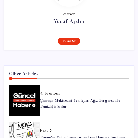
Author
Yusuf Aydın
Follow Me
Other Articles
Previous
Çamaşır Makinesini Yenileyin: Ağız Gargarası ile
Temizliğin Sırları!
Next
Trump’ın Yakın Çevresinden İran Üzerine Baskılar: