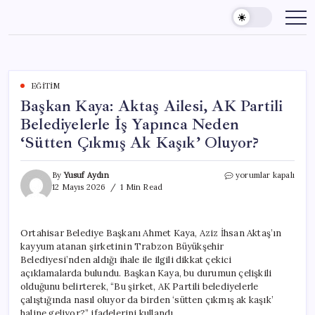
Skip
to
content
EĞITIM
Başkan Kaya: Aktaş Ailesi, AK Partili
Belediyelerle İş Yapınca Neden
‘Sütten Çıkmış Ak Kaşık’ Oluyor?
Başkan
By
Yusuf Aydın
yorumlar kapalı
Kaya:
12 Mayıs 2026
1 Min Read
Aktaş
Ailesi,
AK
Ortahisar Belediye Başkanı Ahmet Kaya, Aziz İhsan Aktaş’ın
Partili
kayyum atanan şirketinin Trabzon Büyükşehir
Belediyelerle
İş
Belediyesi’nden aldığı ihale ile ilgili dikkat çekici
Yapınca
açıklamalarda bulundu. Başkan Kaya, bu durumun çelişkili
Neden
olduğunu belirterek, “Bu şirket, AK Partili belediyelerle
‘Sütten
çalıştığında nasıl oluyor da birden ‘sütten çıkmış ak kaşık’
Çıkmış
haline geliyor?” ifadelerini kullandı.