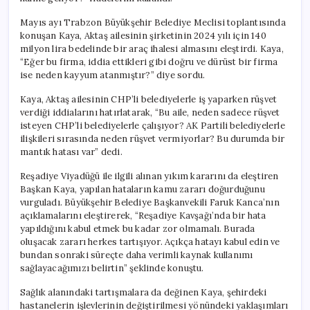
Ak
Kaşık’
Mayıs ayı Trabzon Büyükşehir Belediye Meclisi toplantısında
Oluyor?
konuşan Kaya, Aktaş ailesinin şirketinin 2024 yılı için 140
için
milyon lira bedelinde bir araç ihalesi almasını eleştirdi. Kaya,
“Eğer bu firma, iddia ettikleri gibi doğru ve dürüst bir firma
ise neden kayyum atanmıştır?” diye sordu.
Kaya, Aktaş ailesinin CHP’li belediyelerle iş yaparken rüşvet
verdiği iddialarını hatırlatarak, “Bu aile, neden sadece rüşvet
isteyen CHP’li belediyelerle çalışıyor? AK Partili belediyelerle
ilişkileri sırasında neden rüşvet vermiyorlar? Bu durumda bir
mantık hatası var” dedi.
Reşadiye Viyadüğü ile ilgili alınan yıkım kararını da eleştiren
Başkan Kaya, yapılan hataların kamu zararı doğurduğunu
vurguladı. Büyükşehir Belediye Başkanvekili Faruk Kanca’nın
açıklamalarını eleştirerek, “Reşadiye Kavşağı’nda bir hata
yapıldığını kabul etmek bu kadar zor olmamalı. Burada
oluşacak zararı herkes tartışıyor. Açıkça hatayı kabul edin ve
bundan sonraki süreçte daha verimli kaynak kullanımı
sağlayacağımızı belirtin” şeklinde konuştu.
Sağlık alanındaki tartışmalara da değinen Kaya, şehirdeki
hastanelerin işlevlerinin değiştirilmesi yönündeki yaklaşımları