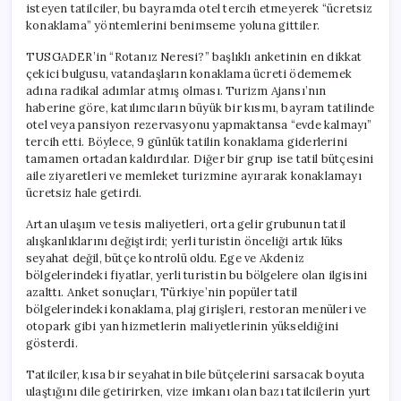
isteyen tatilciler, bu bayramda otel tercih etmeyerek “ücretsiz
konaklama” yöntemlerini benimseme yoluna gittiler.
TUSGADER’in “Rotanız Neresi?” başlıklı anketinin en dikkat
çekici bulgusu, vatandaşların konaklama ücreti ödememek
adına radikal adımlar atmış olması. Turizm Ajansı’nın
haberine göre, katılımcıların büyük bir kısmı, bayram tatilinde
otel veya pansiyon rezervasyonu yapmaktansa “evde kalmayı”
tercih etti. Böylece, 9 günlük tatilin konaklama giderlerini
tamamen ortadan kaldırdılar. Diğer bir grup ise tatil bütçesini
aile ziyaretleri ve memleket turizmine ayırarak konaklamayı
ücretsiz hale getirdi.
Artan ulaşım ve tesis maliyetleri, orta gelir grubunun tatil
alışkanlıklarını değiştirdi; yerli turistin önceliği artık lüks
seyahat değil, bütçe kontrolü oldu. Ege ve Akdeniz
bölgelerindeki fiyatlar, yerli turistin bu bölgelere olan ilgisini
azalttı. Anket sonuçları, Türkiye’nin popüler tatil
bölgelerindeki konaklama, plaj girişleri, restoran menüleri ve
otopark gibi yan hizmetlerin maliyetlerinin yükseldiğini
gösterdi.
Tatilciler, kısa bir seyahatin bile bütçelerini sarsacak boyuta
ulaştığını dile getirirken, vize imkanı olan bazı tatilcilerin yurt