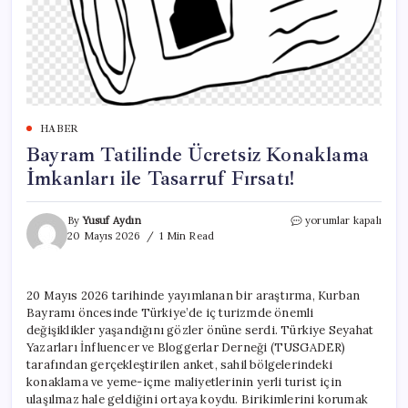
HABER
Bayram Tatilinde Ücretsiz Konaklama
İmkanları ile Tasarruf Fırsatı!
Bayram
By
Yusuf Aydın
yorumlar kapalı
Tatilinde
20 Mayıs 2026
1 Min Read
Ücretsiz
Konaklama
İmkanları
20 Mayıs 2026 tarihinde yayımlanan bir araştırma, Kurban
ile
Bayramı öncesinde Türkiye’de iç turizmde önemli
Tasarruf
Fırsatı!
değişiklikler yaşandığını gözler önüne serdi. Türkiye Seyahat
için
Yazarları İnfluencer ve Bloggerlar Derneği (TUSGADER)
tarafından gerçekleştirilen anket, sahil bölgelerindeki
konaklama ve yeme-içme maliyetlerinin yerli turist için
ulaşılmaz hale geldiğini ortaya koydu. Birikimlerini korumak