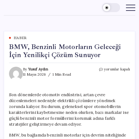
Skip
to
content
HABER
BMW, Benzinli Motorların Geleceği
İçin Yenilikçi Çözüm Sunuyor
BMW,
By
Yusuf Aydın
yorumlar kapalı
Benzinli
11 Mayıs 2026
1 Min Read
Motorların
Geleceği
İçin
Son dönemlerde otomotiv endüstrisi, artan çevre
Yenilikçi
düzenlemeleri nedeniyle elektrikli çözümlere yönelmek
Çözüm
Sunuyor
zorunda kalıyor. Bu durum, geleneksel spor otomobillerin
için
karakterlerini kaybetmesine neden olurken, bazı markalar ise
güçlü benzinli motor formüllerini korumak adına farklı
stratejiler geliştirmeye devam ediyor.
BMW, bu bağlamda benzinli motorlar için devrim niteliğinde