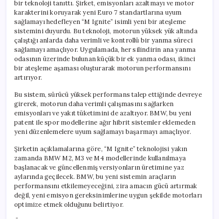
bir teknoloji tanıttı. Şirket, emisyonları azaltmayı ve motor
karakterini koruyarak yeni Euro 7 standartlarına uyum
sağlamayı hedefleyen “M Ignite” isimli yeni bir ateşleme
sistemini duyurdu. Bu teknoloji, motorun yüksek yük altında
çalıştığı anlarda daha verimli ve kontrollü bir yanma süreci
sağlamayı amaçlıyor. Uygulamada, her silindirin ana yanma
odasının üzerinde bulunan küçük bir ek yanma odası, ikinci
bir ateşleme aşaması oluşturarak motorun performansını
artırıyor.
Bu sistem, sürücü yüksek performans talep ettiğinde devreye
girerek, motorun daha verimli çalışmasını sağlarken
emisyonları ve yakıt tüketimini de azaltıyor. BMW, bu yeni
patent ile spor modellerine ağır hibrit sistemler eklemeden
yeni düzenlemelere uyum sağlamayı başarmayı amaçlıyor.
Şirketin açıklamalarına göre, “M Ignite” teknolojisi yakın
zamanda BMW M2, M3 ve M4 modellerinde kullanılmaya
başlanacak ve güncellenmiş versiyonların üretimine yaz
aylarında geçilecek. BMW, bu yeni sistemin araçların
performansını etkilemeyeceğini, zira amacın gücü artırmak
değil, yeni emisyon gereksinimlerine uygun şekilde motorları
optimize etmek olduğunu belirtiyor.