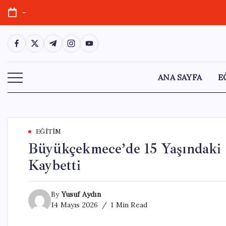
Skip
-
to
content
https://www.facebook.com/
https://twitter.com/
https://t.me/
https://www.instagram.com/
https://youtube.com/
ANA SAYFA
E
EĞITIM
Büyükçekmece’de 15 Yaşındaki G
Kaybetti
By
Yusuf Aydın
14 Mayıs 2026
1 Min Read