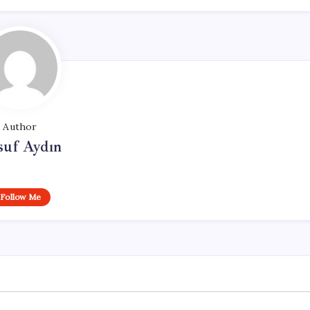
Author
suf Aydın
Follow Me