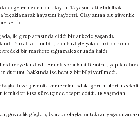
Bıçaklı
na gelen üzücü bir olayda, 15 yaşındaki Abdülbaki
Saldırıda
 bıçaklanarak hayatını kaybetti. Olay anına ait güvenlik
Hayatını
ne serdi.
Kaybetti
için
da, iki grup arasında ciddi bir arbede yaşandı.
alandı. Yaralılardan biri, can havliyle yakındaki bir konut
çevredeki bir markete sığınmak zorunda kaldı.
arı hastaneye kaldırdı. Ancak Abdülbaki Demirel, yapılan tüm
n durumu hakkında ise henüz bir bilgi verilmedi.
 başlattı ve güvenlik kameralarındaki görüntüleri inceledi
kimlikleri kısa süre içinde tespit edildi. 18 yaşından
ken, güvenlik güçleri, benzer olayların tekrar yaşanmamas