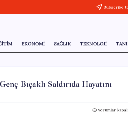
Subscribe t
ĞİTİM
EKONOMİ
SAĞLIK
TEKNOLOJİ
TANI
enç Bıçaklı Saldırıda Hayatını
Büyükçekmece’
yorumlar kapal
15
Yaşındaki
Genç