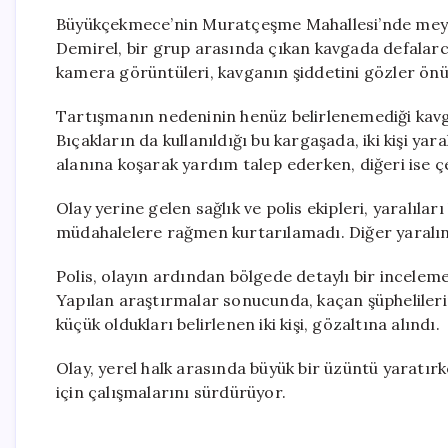
Büyükçekmece’nin Muratçeşme Mahallesi’nde meyda
Demirel, bir grup arasında çıkan kavgada defalarca
kamera görüntüleri, kavganın şiddetini gözler önü
Tartışmanın nedeninin henüz belirlenemediği kavga
Bıçakların da kullanıldığı bu kargaşada, iki kişi yar
alanına koşarak yardım talep ederken, diğeri ise 
Olay yerine gelen sağlık ve polis ekipleri, yaralıl
müdahalelere rağmen kurtarılamadı. Diğer yaralını
Polis, olayın ardından bölgede detaylı bir inceleme
Yapılan araştırmalar sonucunda, kaçan şüphelilerin 
küçük oldukları belirlenen iki kişi, gözaltına alındı.
Olay, yerel halk arasında büyük bir üzüntü yaratır
için çalışmalarını sürdürüyor.