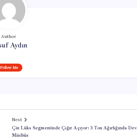
Author
suf Aydın
Follow Me
Next
i
Çin Lüks Segmentinde Çığır Açıyor: 3 Ton Ağırlığında Dev
Minibüs