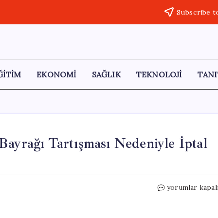
Subscribe t
ĞİTİM
EKONOMİ
SAĞLIK
TEKNOLOJİ
TANI
Bayrağı Tartışması Nedeniyle İptal
Ceylanpınar’dak
yorumlar kapal
Konser,
Türk
Bayrağı