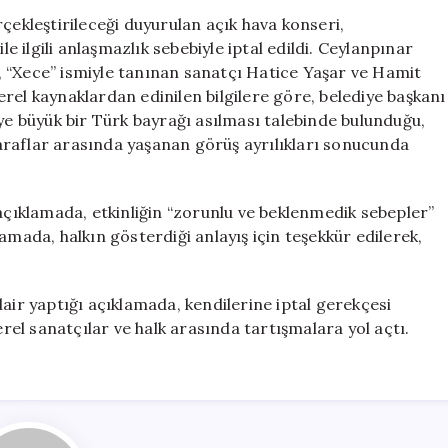
Tartışması
çekleştirileceği duyurulan açık hava konseri,
Nedeniyle
ilgili anlaşmazlık sebebiyle iptal edildi. Ceylanpınar
İptal
 “Xece” ismiyle tanınan sanatçı Hatice Yaşar ve Hamit
Edildi
rel kaynaklardan edinilen bilgilere göre, belediye başkanı
için
 büyük bir Türk bayrağı asılması talebinde bulunduğu,
 Taraflar arasında yaşanan görüş ayrılıkları sonucunda
 açıklamada, etkinliğin “zorunlu ve beklenmedik sebepler”
ıklamada, halkın gösterdiği anlayış için teşekkür edilerek,
air yaptığı açıklamada, kendilerine iptal gerekçesi
erel sanatçılar ve halk arasında tartışmalara yol açtı.