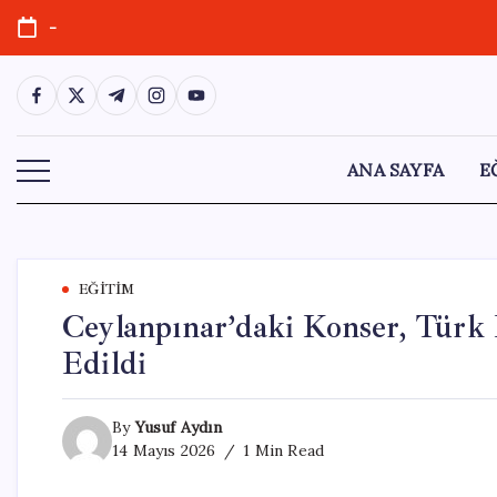
Skip
-
to
content
https://www.facebook.com/
https://twitter.com/
https://t.me/
https://www.instagram.com/
https://youtube.com/
ANA SAYFA
E
EĞITIM
Ceylanpınar’daki Konser, Türk 
Edildi
By
Yusuf Aydın
14 Mayıs 2026
1 Min Read