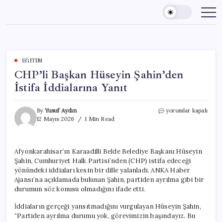
Skip
to
content
EĞITIM
CHP’li Başkan Hüseyin Şahin’den
İstifa İddialarına Yanıt
CHP’li
By
Yusuf Aydın
yorumlar kapalı
Başkan
12 Mayıs 2026
1 Min Read
Hüseyin
Şahin’den
İstifa
Afyonkarahisar’ın Karaadilli Belde Belediye Başkanı Hüseyin
İddialarına
Şahin, Cumhuriyet Halk Partisi’nden (CHP) istifa edeceği
Yanıt
için
yönündeki iddiaları kesin bir dille yalanladı. ANKA Haber
Ajansı’na açıklamada bulunan Şahin, partiden ayrılma gibi bir
durumun söz konusu olmadığını ifade etti.
İddiaların gerçeği yansıtmadığını vurgulayan Hüseyin Şahin,
“Partiden ayrılma durumu yok, görevimizin başındayız. Bu