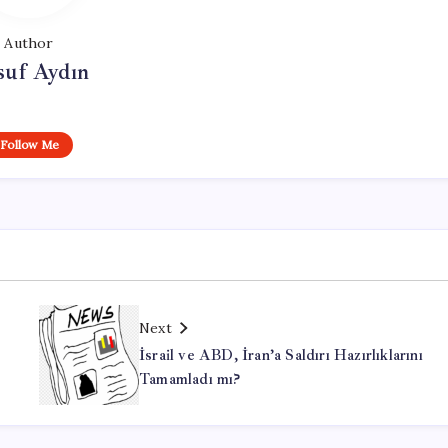
Author
suf Aydın
Follow Me
Next
İsrail ve ABD, İran’a Saldırı Hazırlıklarını
Tamamladı mı?