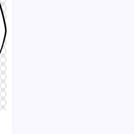
Son dakika… Kuşadası Belediyesi’ne üçüncü
dalga operasyon: Bülent Tezcan’ın kızı ve
damadı dahil çok sayıda gözaltı!
Sayaç
Kategoriler
Eğitim
Ekonomi
Haber
Sağlık
Teknoloji