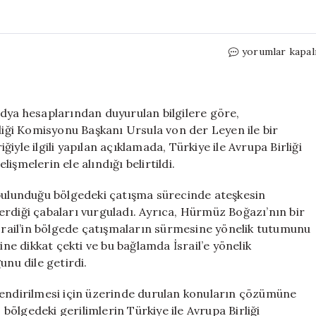
Cumhurbaşkanı
yorumlar kapal
Erdoğan,
Ursula
von
der
edya hesaplarından duyurulan bilgilere göre,
Leyen
ği Komisyonu Başkanı Ursula von der Leyen ile bir
ile
yle ilgili yapılan açıklamada, Türkiye ile Avrupa Birliği
Görüşme
lişmelerin ele alındığı belirtildi.
Gerçekleştirdi
için
ulunduğu bölgedeki çatışma sürecinde ateşkesin
erdiği çabaları vurguladı. Ayrıca, Hürmüz Boğazı’nın bir
İsrail’in bölgede çatışmaların sürmesine yönelik tutumunu
ine dikkat çekti ve bu bağlamda İsrail’e yönelik
unu dile getirdi.
ndirilmesi için üzerinde durulan konuların çözümüne
ölgedeki gerilimlerin Türkiye ile Avrupa Birliği