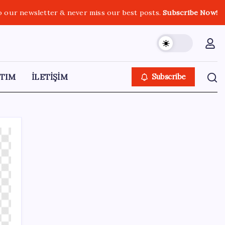
o our newsletter & never miss our best posts.
Subscribe Now!
TIM
İLETİŞİM
Subscribe
SON YAZILAR
Konutlar Ekim 2026’da tamam