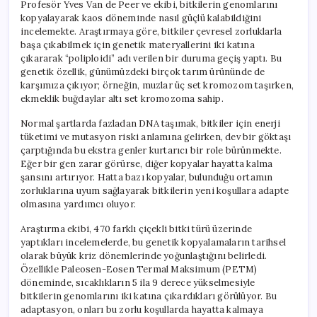
Profesör Yves Van de Peer ve ekibi, bitkilerin genomlarını
kopyalayarak kaos döneminde nasıl güçlü kalabildiğini
incelemekte. Araştırmaya göre, bitkiler çevresel zorluklarla
başa çıkabilmek için genetik materyallerini iki katına
çıkararak “poliploidi” adı verilen bir duruma geçiş yaptı. Bu
genetik özellik, günümüzdeki birçok tarım ürününde de
karşımıza çıkıyor; örneğin, muzlar üç set kromozom taşırken,
ekmeklik buğdaylar altı set kromozoma sahip.
Normal şartlarda fazladan DNA taşımak, bitkiler için enerji
tüketimi ve mutasyon riski anlamına gelirken, dev bir göktaşı
çarptığında bu ekstra genler kurtarıcı bir role bürünmekte.
Eğer bir gen zarar görürse, diğer kopyalar hayatta kalma
şansını artırıyor. Hatta bazı kopyalar, bulunduğu ortamın
zorluklarına uyum sağlayarak bitkilerin yeni koşullara adapte
olmasına yardımcı oluyor.
Araştırma ekibi, 470 farklı çiçekli bitki türü üzerinde
yaptıkları incelemelerde, bu genetik kopyalamaların tarihsel
olarak büyük kriz dönemlerinde yoğunlaştığını belirledi.
Özellikle Paleosen-Eosen Termal Maksimum (PETM)
döneminde, sıcaklıkların 5 ila 9 derece yükselmesiyle
bitkilerin genomlarını iki katına çıkardıkları görülüyor. Bu
adaptasyon, onları bu zorlu koşullarda hayatta kalmaya