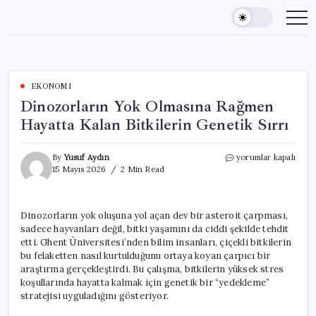
Skip
to
content
EKONOMI
Dinozorların Yok Olmasına Rağmen
Hayatta Kalan Bitkilerin Genetik Sırrı
Dinozorların
By
Yusuf Aydın
yorumlar kapalı
Yok
15 Mayıs 2026
2 Min Read
Olmasına
Rağmen
Hayatta
Dinozorların yok oluşuna yol açan dev bir asteroit çarpması,
Kalan
sadece hayvanları değil, bitki yaşamını da ciddi şekilde tehdit
Bitkilerin
Genetik
etti. Ghent Üniversitesi’nden bilim insanları, çiçekli bitkilerin
Sırrı
bu felaketten nasıl kurtulduğunu ortaya koyan çarpıcı bir
için
araştırma gerçekleştirdi. Bu çalışma, bitkilerin yüksek stres
koşullarında hayatta kalmak için genetik bir “yedekleme”
stratejisi uyguladığını gösteriyor.