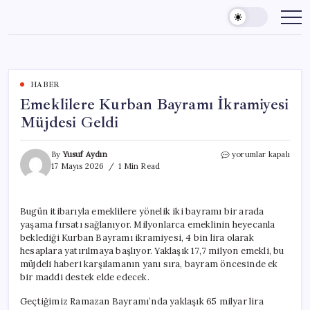
Skip
to
content
HABER
Emeklilere Kurban Bayramı İkramiyesi
Müjdesi Geldi
Emeklilere
By
Yusuf Aydın
yorumlar kapalı
Kurban
17 Mayıs 2026
1 Min Read
Bayramı
İkramiyesi
Müjdesi
Bugün itibarıyla emeklilere yönelik iki bayramı bir arada
Geldi
yaşama fırsatı sağlanıyor. Milyonlarca emeklinin heyecanla
için
beklediği Kurban Bayramı ikramiyesi, 4 bin lira olarak
hesaplara yatırılmaya başlıyor. Yaklaşık 17,7 milyon emekli, bu
müjdeli haberi karşılamanın yanı sıra, bayram öncesinde ek
bir maddi destek elde edecek.
Geçtiğimiz Ramazan Bayramı’nda yaklaşık 65 milyar lira