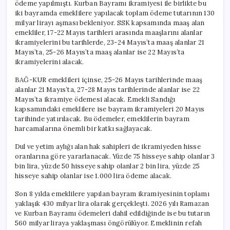
ödeme yapılmıştı. Kurban Bayramı ikramiyesi ile birlikte bu
iki bayramda emeklilere yapılacak toplam ödeme tutarının 130
milyar lirayı aşması bekleniyor. SSK kapsamında maaş alan
emekliler, 17-22 Mayıs tarihleri arasında maaşlarını alanlar
ikramiyelerini bu tarihlerde, 23-24 Mayıs’ta maaş alanlar 21
Mayıs’ta, 25-26 Mayıs’ta maaş alanlar ise 22 Mayıs’ta
ikramiyelerini alacak.
BAĞ-KUR emeklileri içinse, 25-26 Mayıs tarihlerinde maaş
alanlar 21 Mayıs’ta, 27-28 Mayıs tarihlerinde alanlar ise 22
Mayıs’ta ikramiye ödemesi alacak. Emekli Sandığı
kapsamındaki emeklilere ise bayram ikramiyeleri 20 Mayıs
tarihinde yatırılacak. Bu ödemeler, emeklilerin bayram
harcamalarına önemli bir katkı sağlayacak.
Dul ve yetim aylığı alan hak sahipleri de ikramiyeden hisse
oranlarına göre yararlanacak. Yüzde 75 hisseye sahip olanlar 3
bin lira, yüzde 50 hisseye sahip olanlar 2 bin lira, yüzde 25
hisseye sahip olanlar ise 1.000 lira ödeme alacak.
Son 8 yılda emeklilere yapılan bayram ikramiyesinin toplamı
yaklaşık 430 milyar lira olarak gerçekleşti. 2026 yılı Ramazan
ve Kurban Bayramı ödemeleri dahil edildiğinde ise bu tutarın
560 milyar liraya yaklaşması öngörülüyor. Emeklinin refah