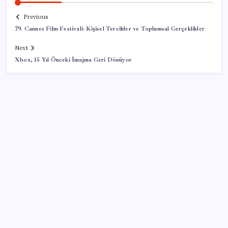
Previous
79. Cannes Film Festivali: Kişisel Tercihler ve Toplumsal Gerçeklikler
Next
Xbox, 15 Yıl Önceki İmajına Geri Dönüyor
SON YAZILAR
Konutlar Ekim 2026’da tamam
ABD, İran bağlantılı kripto para borsasına yaptırım
uyguladı