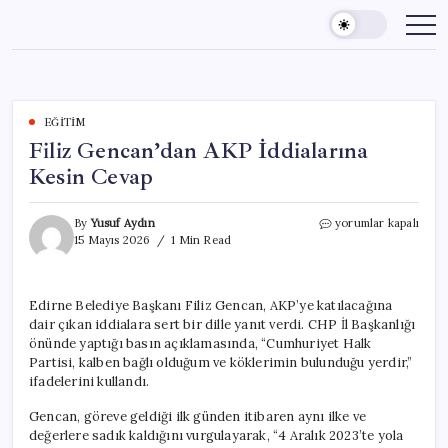
Skip
to
content
EĞITIM
Filiz Gencan’dan AKP İddialarına
Kesin Cevap
Filiz
By
Yusuf Aydın
yorumlar kapalı
Gencan’dan
15 Mayıs 2026
1 Min Read
AKP
İddialarına
Kesin
Edirne Belediye Başkanı Filiz Gencan, AKP’ye katılacağına
Cevap
dair çıkan iddialara sert bir dille yanıt verdi. CHP İl Başkanlığı
için
önünde yaptığı basın açıklamasında, “Cumhuriyet Halk
Partisi, kalben bağlı olduğum ve köklerimin bulunduğu yerdir,”
ifadelerini kullandı.
Gencan, göreve geldiği ilk günden itibaren aynı ilke ve
değerlere sadık kaldığını vurgulayarak, “4 Aralık 2023’te yola