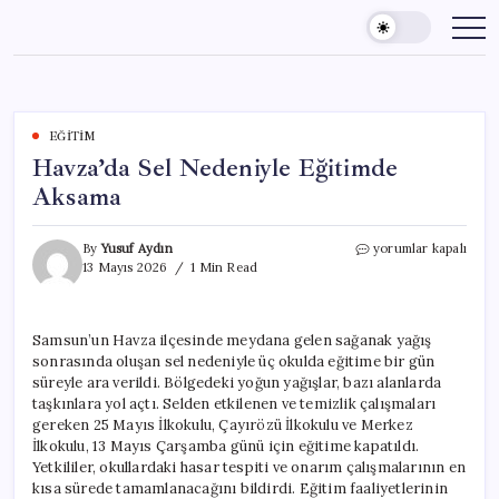
Skip
to
content
EĞITIM
Havza’da Sel Nedeniyle Eğitimde
Aksama
Havza’da
By
Yusuf Aydın
yorumlar kapalı
Sel
13 Mayıs 2026
1 Min Read
Nedeniyle
Eğitimde
Aksama
Samsun’un Havza ilçesinde meydana gelen sağanak yağış
için
sonrasında oluşan sel nedeniyle üç okulda eğitime bir gün
süreyle ara verildi. Bölgedeki yoğun yağışlar, bazı alanlarda
taşkınlara yol açtı. Selden etkilenen ve temizlik çalışmaları
gereken 25 Mayıs İlkokulu, Çayırözü İlkokulu ve Merkez
İlkokulu, 13 Mayıs Çarşamba günü için eğitime kapatıldı.
Yetkililer, okullardaki hasar tespiti ve onarım çalışmalarının en
kısa sürede tamamlanacağını bildirdi. Eğitim faaliyetlerinin