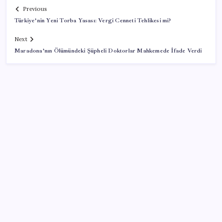
Previous
Türkiye’nin Yeni Torba Yasası: Vergi Cenneti Tehlikesi mi?
Next
Maradona’nın Ölümündeki Şüpheli Doktorlar Mahkemede İfade Verdi
SON YAZILAR
Konutlar Ekim 2026’da tamam
ABD, İran bağlantılı kripto para borsasına yaptırım
uyguladı