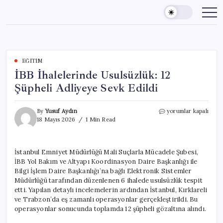
Skip
to
content
EĞITIM
İBB İhalelerinde Usulsüzlük: 12
Şüpheli Adliyeye Sevk Edildi
İBB
By
Yusuf Aydın
yorumlar kapalı
İhalelerinde
18 Mayıs 2026
1 Min Read
Usulsüzlük:
12
Şüpheli
İstanbul Emniyet Müdürlüğü Mali Suçlarla Mücadele Şubesi,
Adliyeye
İBB Yol Bakım ve Altyapı Koordinasyon Daire Başkanlığı ile
Sevk
Edildi
Bilgi İşlem Daire Başkanlığı’na bağlı Elektronik Sistemler
için
Müdürlüğü tarafından düzenlenen 6 ihalede usulsüzlük tespit
etti. Yapılan detaylı incelemelerin ardından İstanbul, Kırklareli
ve Trabzon’da eş zamanlı operasyonlar gerçekleştirildi. Bu
operasyonlar sonucunda toplamda 12 şüpheli gözaltına alındı.