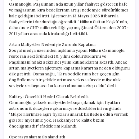
Osmanoğlu, Paşalimanı’nda uzun yıllar faaliyet gösteren kafe
ve mağazanın, kira bedellerinin artışı nedeniyle sürdürülemez
hale geldiğini belirtti. İşletmenin 13 Mayıs 2026 itibarıyla
faaliyetlerini durdurduğu öğrenildi. “Nilhan Sultan Köşkü”nün,
daha önce CHP milletvekilliği yapmış Şinasi Öktem’den 2007-
2011 yılları arasında kiralandığı belirtildi.
Artan Maliyetler Nedeniyle Zorunlu Kapatma
Sosyal medya üzerinden açıklama yapan Nilhan Osmanoğlu,
restoran sektöründeki 10. yılını doldurduklarını ve
Paşalimanı’ndaki sekizinci yılını kutladıklarını aktardı. Ancak
artan maliyetlerin işletmeyi kapatma kararına neden olduğunu
dile getirdi. Osmanoğlu, “Kira bedellerinin her geçen gün
öngörülemez bir şekilde artması ve kısa sürede milyonluk
seviyelere ulaşması, bu kararı almama sebep oldu” dedi.
Kaliteyi Öncelikli Hedef Olarak Belirledik
Osmanoğlu, yüksek maliyetlerle başa çıkmak için fiyatları
astronomik düzeylere çıkarmayı reddettiklerini vurguladı.
“Müşterilerimize aşırı fiyatlar sunarak kaliteden ödün vermek
gibi bir niyetimiz yok. Hakkaniyet ve kalite bizim
önceliğimizdir” ifadelerini kullandı.
Operasyonlarını Sonlandırdı