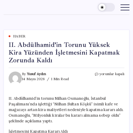
Skip
to
content
HABER
II. Abdülhamid’in Torunu Yüksek
Kira Yüzünden İşletmesini Kapatmak
Zorunda Kaldı
II.
By
Yusuf Aydın
yorumlar kapalı
Abdülhamid’in
14 Mayıs 2026
1 Min Read
Torunu
Yüksek
Kira
II. Abdülhamid’in torunu Nilhan Osmanoğlu, İstanbul
Yüzünden
Paşalimanı’nda işlettiği “Nilhan Sultan Köşkü” isimli kafe ve
İşletmesini
Kapatmak
mağazayı artan kira maliyetleri nedeniyle kapatma kararı aldı.
Zorunda
Osmanoğlu, “Milyonluk kiralar bu kararı almama sebep oldu”
Kaldı
şeklinde açıklama yaptı.
için
İşletmesini Kapatma Kararı Aldı