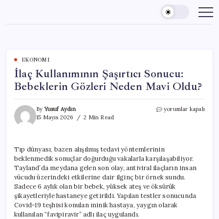
Skip
to
content
EKONOMI
İlaç Kullanımının Şaşırtıcı Sonucu:
Bebeklerin Gözleri Neden Mavi Oldu?
İlaç
By
Yusuf Aydın
yorumlar kapalı
Kullanımının
15 Mayıs 2026
2 Min Read
Şaşırtıcı
Sonucu:
Bebeklerin
Tıp dünyası, bazen alışılmış tedavi yöntemlerinin
Gözleri
beklenmedik sonuçlar doğurduğu vakalarla karşılaşabiliyor.
Neden
Mavi
Tayland’da meydana gelen son olay, antiviral ilaçların insan
Oldu?
vücudu üzerindeki etkilerine dair ilginç bir örnek sundu.
için
Sadece 6 aylık olan bir bebek, yüksek ateş ve öksürük
şikayetleriyle hastaneye getirildi. Yapılan testler sonucunda
Covid-19 teşhisi konulan minik hastaya, yaygın olarak
kullanılan “favipiravir” adlı ilaç uygulandı.