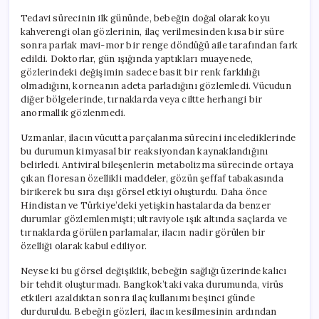
Tedavi sürecinin ilk gününde, bebeğin doğal olarak koyu
kahverengi olan gözlerinin, ilaç verilmesinden kısa bir süre
sonra parlak mavi-mor bir renge döndüğü aile tarafından fark
edildi. Doktorlar, gün ışığında yaptıkları muayenede,
gözlerindeki değişimin sadece basit bir renk farklılığı
olmadığını, korneanın adeta parladığını gözlemledi. Vücudun
diğer bölgelerinde, tırnaklarda veya ciltte herhangi bir
anormallik gözlenmedi.
Uzmanlar, ilacın vücutta parçalanma sürecini incelediklerinde
bu durumun kimyasal bir reaksiyondan kaynaklandığını
belirledi. Antiviral bileşenlerin metabolizma sürecinde ortaya
çıkan floresan özellikli maddeler, gözün şeffaf tabakasında
birikerek bu sıra dışı görsel etkiyi oluşturdu. Daha önce
Hindistan ve Türkiye’deki yetişkin hastalarda da benzer
durumlar gözlemlenmişti; ultraviyole ışık altında saçlarda ve
tırnaklarda görülen parlamalar, ilacın nadir görülen bir
özelliği olarak kabul ediliyor.
Neyse ki bu görsel değişiklik, bebeğin sağlığı üzerinde kalıcı
bir tehdit oluşturmadı. Bangkok’taki vaka durumunda, virüs
etkileri azaldıktan sonra ilaç kullanımı beşinci günde
durduruldu. Bebeğin gözleri, ilacın kesilmesinin ardından