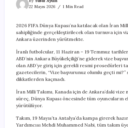
By
Yusuf Aydın
22 Mayıs 2026
1 Min Read
2026 FIFA Dünya Kupası’na katılacak olan İran Mil
sahipliğinde gerçekleştirilecek olan turnuva için v
Ankara üzerinden yürütmekte.
İranlı futbolcular, 11 Haziran – 19 Temmuz tarihl
ABD’nin Ankara Büyükelçiliği’ne giderek vize başvu
olan ABD’ye giriş için gerekli resmi prosedürleri t
gazetecilerin, “Vize başvurunuz olumlu geçti mi?”
dikkatlerden kaçmadı.
İran Milli Takımı, Kanada için de Ankara’daki vize 
süreç, Dünya Kupası öncesinde tüm oyuncuların eksik
yürütülüyor.
Takım, 19 Mayıs’ta Antalya’da kampa girerek hazır
Yardımcısı Mehdi Muhammed Nabi, tüm takım üyele