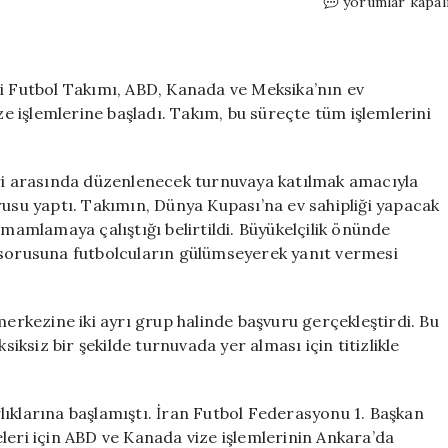
İran
yorumlar kapal
Milli
Takımı,
2026
Dünya
li Futbol Takımı, ABD, Kanada ve Meksika’nın ev
Kupası
ize işlemlerine başladı. Takım, bu süreçte tüm işlemlerini
İçin
Vize
Başvurusu
eri arasında düzenlenecek turnuvaya katılmak amacıyla
Yapmak
rusu yaptı. Takımın, Dünya Kupası’na ev sahipliği yapacak
Üzere
amamlamaya çalıştığı belirtildi. Büyükelçilik önünde
Ankara’da
 sorusuna futbolcuların gülümseyerek yanıt vermesi
için
merkezine iki ayrı grup halinde başvuru gerçekleştirdi. Bu
siz bir şekilde turnuvada yer alması için titizlikle
lıklarına başlamıştı. İran Futbol Federasyonu 1. Başkan
ri için ABD ve Kanada vize işlemlerinin Ankara’da