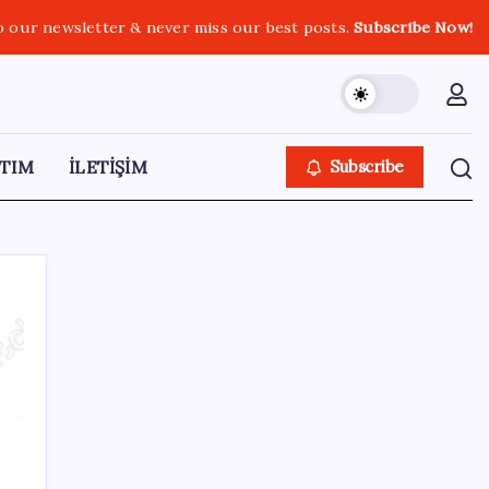
o our newsletter & never miss our best posts.
Subscribe Now!
TIM
İLETİŞİM
Subscribe
SON YAZILAR
Redmi 17 ve 17 5G 7.500 mAh Batarya ile
Tanıtıldı