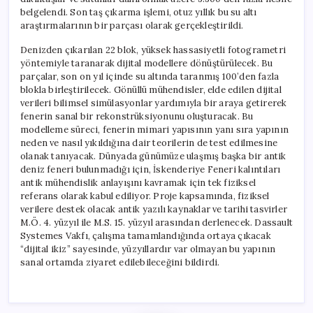
belgelendi. Son taş çıkarma işlemi, otuz yıllık bu su altı
araştırmalarının bir parçası olarak gerçekleştirildi.
Denizden çıkarılan 22 blok, yüksek hassasiyetli fotogrametri
yöntemiyle taranarak dijital modellere dönüştürülecek. Bu
parçalar, son on yıl içinde su altında taranmış 100’den fazla
blokla birleştirilecek. Gönüllü mühendisler, elde edilen dijital
verileri bilimsel simülasyonlar yardımıyla bir araya getirerek
fenerin sanal bir rekonstrüksiyonunu oluşturacak. Bu
modelleme süreci, fenerin mimari yapısının yanı sıra yapının
neden ve nasıl yıkıldığına dair teorilerin de test edilmesine
olanak tanıyacak. Dünyada günümüze ulaşmış başka bir antik
deniz feneri bulunmadığı için, İskenderiye Feneri kalıntıları
antik mühendislik anlayışını kavramak için tek fiziksel
referans olarak kabul ediliyor. Proje kapsamında, fiziksel
verilere destek olacak antik yazılı kaynaklar ve tarihi tasvirler
M.Ö. 4. yüzyıl ile M.S. 15. yüzyıl arasından derlenecek. Dassault
Systemes Vakfı, çalışma tamamlandığında ortaya çıkacak
“dijital ikiz” sayesinde, yüzyıllardır var olmayan bu yapının
sanal ortamda ziyaret edilebileceğini bildirdi.