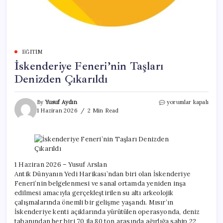
EĞITIM
İskenderiye Feneri’nin Taşları
Denizden Çıkarıldı
İskenderiye
By
Yusuf Aydın
yorumlar kapalı
Feneri’nin
1 Haziran 2026
2 Min Read
Taşları
Denizden
Çıkarıldı
için
1 Haziran 2026 – Yusuf Arslan
Antik Dünyanın Yedi Harikası’ndan biri olan İskenderiye
Feneri’nin belgelenmesi ve sanal ortamda yeniden inşa
edilmesi amacıyla gerçekleştirilen su altı arkeolojik
çalışmalarında önemli bir gelişme yaşandı. Mısır’ın
İskenderiye kenti açıklarında yürütülen operasyonda, deniz
tabanından her biri 70 ila 80 ton arasında ağırlığa sahip 22