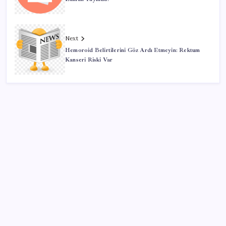
Next
Hemoroid Belirtilerini Göz Ardı Etmeyin: Rektum
Kanseri Riski Var
SON YAZILAR
Yükseköğretimde Türkiye – Suriye iş birliği
Gerçeğinden Farksız: Simülatör Tutkunundan Dev