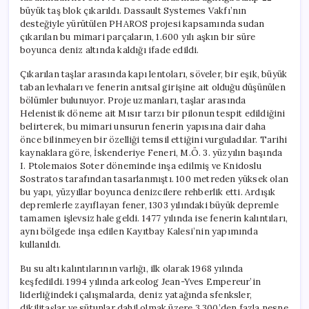
büyük taş blok çıkarıldı. Dassault Systemes Vakfı’nın
desteğiyle yürütülen PHAROS projesi kapsamında sudan
çıkarılan bu mimari parçaların, 1.600 yılı aşkın bir süre
boyunca deniz altında kaldığı ifade edildi.
Çıkarılan taşlar arasında kapı lentoları, söveler, bir eşik, büyük
taban levhaları ve fenerin anıtsal girişine ait olduğu düşünülen
bölümler bulunuyor. Proje uzmanları, taşlar arasında
Helenistik döneme ait Mısır tarzı bir pilonun tespit edildiğini
belirterek, bu mimari unsurun fenerin yapısına dair daha
önce bilinmeyen bir özelliği temsil ettiğini vurguladılar. Tarihi
kaynaklara göre, İskenderiye Feneri, M.Ö. 3. yüzyılın başında
I. Ptolemaios Soter döneminde inşa edilmiş ve Knidoslu
Sostratos tarafından tasarlanmıştı. 100 metreden yüksek olan
bu yapı, yüzyıllar boyunca denizcilere rehberlik etti. Ardışık
depremlerle zayıflayan fener, 1303 yılındaki büyük depremle
tamamen işlevsiz hale geldi. 1477 yılında ise fenerin kalıntıları,
aynı bölgede inşa edilen Kayıtbay Kalesi’nin yapımında
kullanıldı.
Bu su altı kalıntılarının varlığı, ilk olarak 1968 yılında
keşfedildi. 1994 yılında arkeolog Jean-Yves Empereur’in
liderliğindeki çalışmalarda, deniz yatağında sfenksler,
dikilitaşlar ve sütunlar dahil olmak üzere 3.300’den fazla nesne