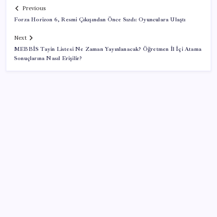
Previous
Forza Horizon 6, Resmi Çıkışından Önce Sızdı: Oyunculara Ulaştı
Next
MEBBİS Tayin Listesi Ne Zaman Yayınlanacak? Öğretmen İl İçi Atama
Sonuçlarına Nasıl Erişilir?
SON YAZILAR
Konutlar Ekim 2026’da tamam
ABD, İran bağlantılı kripto para borsasına yaptırım
uyguladı