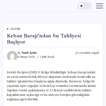
Skip
to
content
EĞITIM
Keban Barajı’ndan Su Tahliyesi
Başlıyor
Keban
By
Yusuf Aydın
yorumlar kapalı
Barajı’ndan
11 Mayıs 2026
1 Min Read
Su
Tahliyesi
Başlıyor
Devlet Su İşleri (DSİ) 9. Bölge Müdürlüğü, Keban Barajı’ndaki
için
su seviyesinin kritik düzeye ulaşması nedeniyle kontrollü su
tahliye işlemlerine başlayacağını duyurdu. Bu karar, bölgede
yaşanan aşırı yağışlar ve hızlı kar erimeleri sonucunda alındı.
Yapılan resmi açıklamada, 11-12 Mayıs tarihlerinde tahliye
kapaklarının açılacağı ve bu süreçte barajın güvenliğinin
sağlanacağı belirtildi.