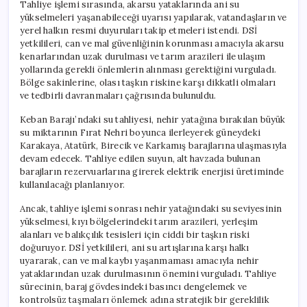
Tahliye işlemi sırasında, akarsu yataklarında ani su
yükselmeleri yaşanabileceği uyarısı yapılarak, vatandaşların ve
yerel halkın resmi duyuruları takip etmeleri istendi. DSİ
yetkilileri, can ve mal güvenliğinin korunması amacıyla akarsu
kenarlarından uzak durulması ve tarım arazileri ile ulaşım
yollarında gerekli önlemlerin alınması gerektiğini vurguladı.
Bölge sakinlerine, olası taşkın riskine karşı dikkatli olmaları
ve tedbirli davranmaları çağrısında bulunuldu.
Keban Barajı’ndaki su tahliyesi, nehir yatağına bırakılan büyük
su miktarının Fırat Nehri boyunca ilerleyerek güneydeki
Karakaya, Atatürk, Birecik ve Karkamış barajlarına ulaşmasıyla
devam edecek. Tahliye edilen suyun, alt havzada bulunan
barajların rezervuarlarına girerek elektrik enerjisi üretiminde
kullanılacağı planlanıyor.
Ancak, tahliye işlemi sonrası nehir yatağındaki su seviyesinin
yükselmesi, kıyı bölgelerindeki tarım arazileri, yerleşim
alanları ve balıkçılık tesisleri için ciddi bir taşkın riski
doğuruyor. DSİ yetkilileri, ani su artışlarına karşı halkı
uyararak, can ve mal kaybı yaşanmaması amacıyla nehir
yataklarından uzak durulmasının önemini vurguladı. Tahliye
sürecinin, baraj gövdesindeki basıncı dengelemek ve
kontrolsüz taşmaları önlemek adına stratejik bir gereklilik