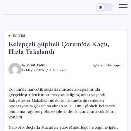
Skip
to
content
EĞITIM
Kelepçeli Şüpheli Çorum’da Kaçtı,
Hızla Yakalandı
Kelepçeli
By
Yusuf Aydın
yorumlar kapalı
Şüpheli
15 Mayıs 2026
1 Min Read
Çorum’da
Kaçtı,
Hızla
Çorum’da narkotik suçlarla mücadele kapsamında
Yakalandı
gerçekleştirilen bir operasyonda ilginç anlar yaşandı.
için
Bahçelievler Mahallesi’ndeki bir ikamete düzenlenen
operasyonda gözaltına alınan M.D. isimli şüpheli, kelepçeli
olmasına rağmen polis ekiplerinden kaçarak ara sokaklara
yöneldi.
Narkotik Suçlarla Mücadele Şube Müdürlüğü’ne bağlı ekipler,