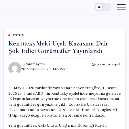
Skip
to
content
EĞITIM
Kentucky’deki Uçak Kazasına Dair
Şok Edici Görüntüler Yayınlandı
Kentucky’deki
By
Yusuf Aydın
yorumlar kapalı
Uçak
20 Mayıs 2026
1 Min Read
Kazasına
Dair
Şok
20 Mayıs 2026 tarihinde yayınlanan haberlere göre, 4 Kasım
Edici
2025 tarihinde ABD’nin Kentucky eyaletinde meydana gelen ve
Görüntüler
Yayınlandı
15 kişinin hayatını kaybetmesine neden olan uçak kazasına ait
için
yeni görüntüler gün yüzüne çıktı. Louisville Uluslararası
Havalimanı’ndan havalanan UPS’e ait McDonnell Douglas MD-
11 tipi kargo uçağı, kalkıştan kısa bir süre sonra düştü.
Yeni görüntüler, ABD Ulusal Ulaştırma Güvenliği Kurulu