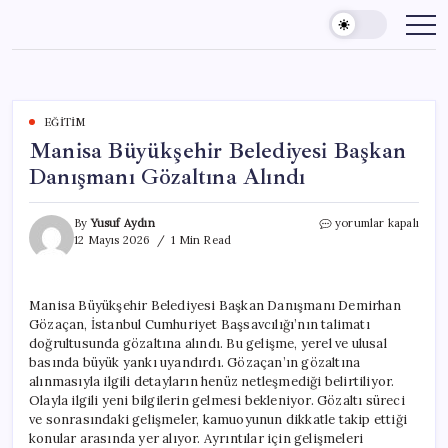
Skip
to
content
EĞITIM
Manisa Büyükşehir Belediyesi Başkan
Danışmanı Gözaltına Alındı
Manisa
By
Yusuf Aydın
yorumlar kapalı
Büyükşehir
12 Mayıs 2026
1 Min Read
Belediyesi
Başkan
Danışmanı
Manisa Büyükşehir Belediyesi Başkan Danışmanı Demirhan
Gözaltına
Gözaçan, İstanbul Cumhuriyet Başsavcılığı’nın talimatı
Alındı
için
doğrultusunda gözaltına alındı. Bu gelişme, yerel ve ulusal
basında büyük yankı uyandırdı. Gözaçan’ın gözaltına
alınmasıyla ilgili detayların henüz netleşmediği belirtiliyor.
Olayla ilgili yeni bilgilerin gelmesi bekleniyor. Gözaltı süreci
ve sonrasındaki gelişmeler, kamuoyunun dikkatle takip ettiği
konular arasında yer alıyor. Ayrıntılar için gelişmeleri