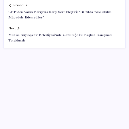
Previous
CHP’den Varlık Barışı’na Karşı Sert Eleştiri: “18 Yılda Yoksullukla
Mücadele Edemediler”
Next
Manisa Büyükşehir Belediyesi’nde Gözaltı Şoku: Başkan Danışmanı
Tutuklandı
SON YAZILAR
Konutlar Ekim 2026’da tamam
ABD, İran bağlantılı kripto para borsasına yaptırım