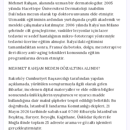
Mehmet Rahşan, alanında uzman bir dermatologdur. 2005
yılında Hacettepe Üniversitesi Dermatoloji Anabilim
Dalı’ndan mezun olarak tıp doktoru unvanını elde etmiştir.
Uzmanlık eğitiminin ardından yurtdışında çeşitli akademik ve
mesleki çalışmalara katılmıştır. 2006 yılında İtalya’nın Milano
şehrinde cilt gençleştirme, vasküler lezyonlar için lazer
tedavisi ve sedef hastalığının mikro-fototerapi yöntemiyle
tedavisi üzerine eğitim almıştır. İtalya’daki eğitimini
tamamladıktan sonra, Fransa’da botoks, dolgu, mezoterapi ve
ileri düzey anti-aging teknikleri konusunda eğitim
programlarına devam etmiştir.
MEHMET RAHŞAN NEDEN GÖZALTINA ALINDI?
Bakırköy Cumhuriyet Başsavcılığı tarafından yapılan
açıklamada, yürütülen soruşturmayla ilgili olarak gelen
ihbarlar, incelenen dijital materyaller ve elde edilen bilgiler
sonucunda ünlü kişilerin uyuşturucu ve uyarıcı madde
kullandığına dair makul şüpheler tespit edildiği belirtildi. Bu
doğrultuda, İstanbul İl Jandarma Komutanlığı ekipleri, 21
Mayıs 2026 tarihinde sabah saat 07:00 itibarıyla İstanbul’un
Beşiktaş, Sarıyer, Beyoğlu, Kağıthane, Üsküdar ilçeleri ile
Muğla ilinde toplam 25 adreste arama ve gözaltı işlemleri
gerçekleştirmiştir.