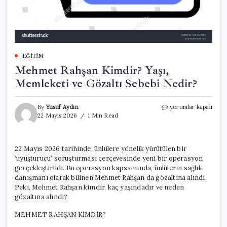
EĞITIM
Mehmet Rahşan Kimdir? Yaşı,
Memleketi ve Gözaltı Sebebi Nedir?
Mehmet
By
Yusuf Aydın
yorumlar kapalı
Rahşan
22 Mayıs 2026
1 Min Read
Kimdir?
Yaşı,
Memleketi
22 Mayıs 2026 tarihinde, ünlülere yönelik yürütülen bir
ve
‘uyuşturucu’ soruşturması çerçevesinde yeni bir operasyon
Gözaltı
Sebebi
gerçekleştirildi. Bu operasyon kapsamında, ünlülerin sağlık
Nedir?
danışmanı olarak bilinen Mehmet Rahşan da gözaltına alındı.
için
Peki, Mehmet Rahşan kimdir, kaç yaşındadır ve neden
gözaltına alındı?
MEHMET RAHŞAN KİMDİR?