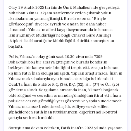
Olay, 29 Aralık 2025 tarihinde Ümit Mahallesi’nde gerçekleşti.
Mihriban Yılmaz, akşam saatlerinde evden çıkarak yakın
akrabalarının yanına gitmişti. Bir süre sonra, “Biriyle
görüşeceğim” diyerek ayrıldı ve ondan bir daha haber
alınamadı. Yılmaz’ın ailesi kayıp başvurusunda bulununca,
İzmir Emniyet Müdürlüğü’ne bağlı Cinayet Büro Amirliği
ekipleri, İstihbarat Şube Müdürlüğü ile birlikte soruşturma
başlattı.
Polis, Yılmaz’ın olay günü saat 20.30 civarında 7309
Sokak’taki boş bir arsaya gittiğini ve burada kendisini
bekleyen bir kamyonete bindiğini tespit etti. Araçta bulunan
kişinin Fatih İnan olduğu anlaşıldı. Yapılan araştırmada, İnan’ın
Yılmaz’ın akrabalarıyla aynı binada oturduğu belirlendi. 11
Ocak’ta İnan ile birlikte R.Ç. (34), R.Ç. (32), H.İ. (37) ve Ö.İ. (25)
gözaltına alındı. Sorgulama sırasında İnan, Yılmaz’ı boğarak
öldürdüğünü ve cesedini ormanda gömdüğünü itiraf etti. İnan,
polislere cesedi gömdüğü yeri gösterdi ve yapılan incelemede
Yılmaz’ın cansız bedenine ulaşıldı. Adliyeye sevk edilen
şüphelilerden Fatih İnan tutuklanırken, diğerleri adli kontrol
şartıyla serbest bırakıldı.
Soruşturma devam ederken, Fatih İnan’ın 2023 yılında yaşanan