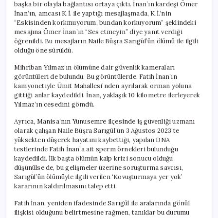
başka bir olayla bağlantısı ortaya çıktı. İnan’ın kardeşi Ömer
İnan’ın, amcası K.İ. ile yaptığı mesajlaşmada, K.İ.’nin
“Eskisinden korkmuyorum, bundan korkuyorum” şeklindeki
mesajına Ömer İnan’ın “Ses etmeyin” diye yanıt verdiği
öğrenildi. Bu mesajların Naile Büşra Sarıgül’ün ölümü ile ilgili
olduğu öne sürüldü.
Mihriban Yılmaz’ın ölümüne dair güvenlik kameraları
görüntüleri de bulundu. Bu görüntülerde, Fatih İnan’ın
kamyonetiyle Ümit Mahallesi’nden ayrılarak orman yoluna
gittiği anlar kaydedildi. İnan, yaklaşık 10 kilometre ilerleyerek
Yılmaz’ın cesedini gömdü.
Ayrıca, Manisa’nın Yunusemre ilçesinde iş güvenliği uzmanı
olarak çalışan Naile Büşra Sarıgül’ün 3 Ağustos 2023’te
yüksekten düşerek hayatını kaybettiği, yapılan DNA
testlerinde Fatih İnan’a ait sperm örnekleri bulunduğu
kaydedildi. İlk başta ölümün kalp krizi sonucu olduğu
düşünülse de, bu gelişmeler üzerine soruşturma savcısı,
Sarıgül’ün ölümüyle ilgili verilen ‘Kovuşturmaya yer yok’
kararının kaldırılmasını talep etti.
Fatih İnan, yeniden ifadesinde Sarıgül ile aralarında gönül
ilişkisi olduğunu belirtmesine rağmen, tanıklar bu durumu