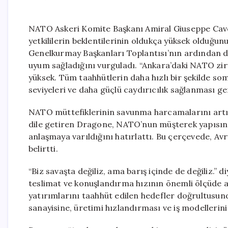
NATO Askeri Komite Başkanı Amiral Giuseppe Cavo
yetkililerin beklentilerinin oldukça yüksek olduğun
Genelkurmay Başkanları Toplantısı’nın ardından d
uyum sağladığını vurguladı. “Ankara’daki NATO zirve
yüksek. Tüm taahhütlerin daha hızlı bir şekilde so
seviyeleri ve daha güçlü caydırıcılık sağlanması ge
NATO müttefiklerinin savunma harcamalarını artı
dile getiren Dragone, NATO’nun müşterek yapısınd
anlaşmaya varıldığını hatırlattı. Bu çerçevede, Avr
belirtti.
“Biz savaşta değiliz, ama barış içinde de değiliz.” 
teslimat ve konuşlandırma hızının önemli ölçüde a
yatırımlarını taahhüt edilen hedefler doğrultusund
sanayisine, üretimi hızlandırması ve iş modellerin