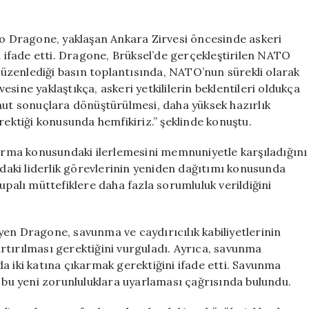
Zirvesi
Öncesi
Yükselen
 Dragone, yaklaşan Ankara Zirvesi öncesinde askeri
Beklentiler
u ifade etti. Dragone, Brüksel’de gerçekleştirilen NATO
için
üzenlediği basın toplantısında, NATO’nun sürekli olarak
sine yaklaştıkça, askeri yetkililerin beklentileri oldukça
mut sonuçlara dönüştürülmesi, daha yüksek hazırlık
rektiği konusunda hemfikiriz.” şeklinde konuştu.
rma konusundaki ilerlemesini memnuniyetle karşıladığını
aki liderlik görevlerinin yeniden dağıtımı konusunda
upalı müttefiklere daha fazla sorumluluk verildiğini
diyen Dragone, savunma ve caydırıcılık kabiliyetlerinin
rtırılması gerektiğini vurguladı. Ayrıca, savunma
a iki katına çıkarmak gerektiğini ifade etti. Savunma
i bu yeni zorunluluklara uyarlaması çağrısında bulundu.