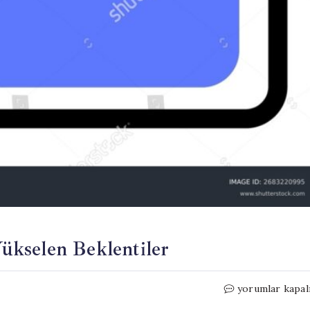
ükselen Beklentiler
NATO
yorumlar kapal
Ankara