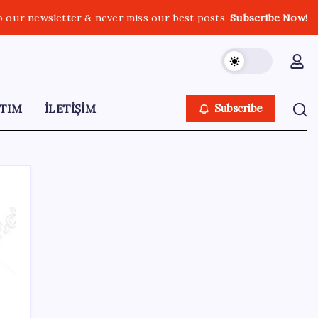
o our newsletter & never miss our best posts.
Subscribe Now!
TIM
İLETİŞİM
Subscribe
SON YAZILAR
Yükseköğretimde Türkiye – Suriye iş birliği