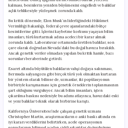
kalması, besinlerin yeniden büyümesini engelledi ve balıklar
açlık tehlikesiyle yüzleşmek zorunda kaldı.
Bu kritik dönemde, Elon Musk’ın liderliğindeki Hükümet
Verimliliği Bakanlığı, federal çevre ajanslarındaki bütçe
kesintilerine gitti. İşlerini kaybetme korkusu yaşayan bilim
insanları, türü kurtarmak adına aceleci bir karar almak
zorunda kaldı. Laboratuvar ortamında üretilen balıklar, son
çare olarak doğrudan Nevada’daki bu doğal havuza bırakıldı.
Ancak genetik veriler olmadan yapılan bu kritik hamle, bazı
sorunları beraberinde getirdi.
Esaret altında büyütülen balıkların vahşi doğaya salınması,
Bermuda salyangozu gibi birçok türü yok olmaktan kurtaran
bir yöntem olarak bilinse de, uzmanlar, iki popülasyonun
birbiriyle karışmaması için genetik örneklerin toplanmasının
şart olduğunu vurguluyor. Ancak bilim insanları, işten
çıkarılma baskısı nedeniyle bu adımı atlayınca, havuzdaki eski
ve yeni balıklar teknik olarak birbirine karıştı.
Kaliforniya Üniversitesi’nde çalışan genetik uzmanı
Christopher Martin, araştırmacıların o anki baskı altında en
iyi kararı verdiklerini belirtirken, acele operasyonun
sonuçlarının bilimsel açıdan ciddi sıkıntılar doğurduğunu