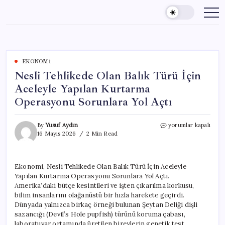
Skip
to
content
EKONOMI
Nesli Tehlikede Olan Balık Türü İçin
Aceleyle Yapılan Kurtarma
Operasyonu Sorunlara Yol Açtı
Nesli
By
Yusuf Aydın
yorumlar kapalı
Tehlikede
16 Mayıs 2026
2 Min Read
Olan
Balık
Türü
Ekonomi, Nesli Tehlikede Olan Balık Türü İçin Aceleyle
İçin
Yapılan Kurtarma Operasyonu Sorunlara Yol Açtı.
Aceleyle
Yapılan
Amerika’daki bütçe kesintileri ve işten çıkarılma korkusu,
Kurtarma
bilim insanlarını olağanüstü bir hızla harekete geçirdi.
Operasyonu
Dünyada yalnızca birkaç örneği bulunan Şeytan Deliği dişli
Sorunlara
sazancığı (Devil’s Hole pupfish) türünü koruma çabası,
Yol
laboratuvar ortamında üretilen bireylerin genetik test