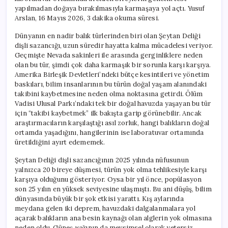
Açtı
yapılmadan doğaya bırakılmasıyla karmaşaya yol açtı. Yusuf
için
Arslan, 16 Mayıs 2026, 3 dakika okuma süresi.
Dünyanın en nadir balık türlerinden biri olan Şeytan Deliği
dişli sazancığı, uzun süredir hayatta kalma mücadelesi veriyor.
Geçmişte Nevada sakinleri ile arasında gerginliklere neden
olan bu tür, şimdi çok daha karmaşık bir sorunla karşı karşıya.
Amerika Birleşik Devletleri’ndeki bütçe kesintileri ve yönetim
baskıları, bilim insanlarının bu türün doğal yaşam alanındaki
takibini kaybetmesine neden olma noktasına getirdi. Ölüm
Vadisi Ulusal Parkı’ndaki tek bir doğal havuzda yaşayan bu tür
için “takibi kaybetmek” ilk bakışta garip görünebilir. Ancak
araştırmacıların karşılaştığı asıl zorluk, hangi balıkların doğal
ortamda yaşadığını, hangilerinin ise laboratuvar ortamında
üretildiğini ayırt edememek.
Şeytan Deliği dişli sazancığının 2025 yılında nüfusunun
yalnızca 20 bireye düşmesi, türün yok olma tehlikesiyle karşı
karşıya olduğunu gösteriyor. Oysa bir yıl önce, popülasyon
son 25 yılın en yüksek seviyesine ulaşmıştı. Bu ani düşüş, bilim
dünyasında büyük bir şok etkisi yarattı. Kış aylarında
meydana gelen iki deprem, havuzdaki dalgalanmalara yol
açarak balıkların ana besin kaynağı olan alglerin yok olmasına
neden oldu. Güneş ışığının da mevsimsel olarak yetersiz