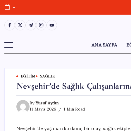
Skip
-
to
content
https://www.facebook.com/
https://twitter.com/
https://t.me/
https://www.instagram.com/
https://youtube.com/
ANA SAYFA
E
EĞITIM
SAĞLIK
Nevşehir’de Sağlık Çalışanların
By
Yusuf Aydın
11 Mayıs 2026
1 Min Read
Nevşehir’de yaşanan korkunç bir olay, sağlık ekiple