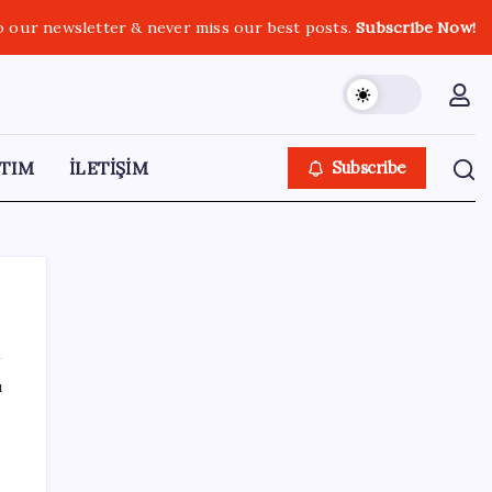
o our newsletter & never miss our best posts.
Subscribe Now!
TIM
İLETİŞİM
Subscribe
ı
SON YAZILAR
Gerçeğinden Farksız: Simülatör
Tutkunundan Dev Tren Simülasyonu Projesi