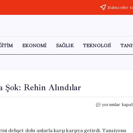
Subscribe t
ĞİTİM
EKONOMİ
SAĞLIK
TEKNOLOJİ
TANI
a Şok: Rehin Alındılar
Nevşehir’de
yorumlar kapal
Sağlık
Çalışanlarına
Şok:
Rehin
rini dehşet dolu anlarla karşı karşıya getirdi. Tansiyonu