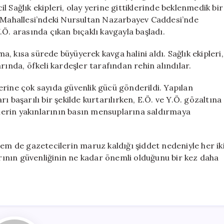
Alındılar
 Sağlık ekipleri, olay yerine gittiklerinde beklenmedik bir
için
r Mahallesi’ndeki Nursultan Nazarbayev Caddesi’nde
Ö. arasında çıkan bıçaklı kavgayla başladı.
, kısa sürede büyüyerek kavga halini aldı. Sağlık ekipleri,
rında, öfkeli kardeşler tarafından rehin alındılar.
erine çok sayıda güvenlik gücü gönderildi. Yapılan
 başarılı bir şekilde kurtarılırken, E.Ö. ve Y.Ö. gözaltına
lilerin yakınlarının basın mensuplarına saldırmaya
hem de gazetecilerin maruz kaldığı şiddet nedeniyle her ik
arının güvenliğinin ne kadar önemli olduğunu bir kez daha