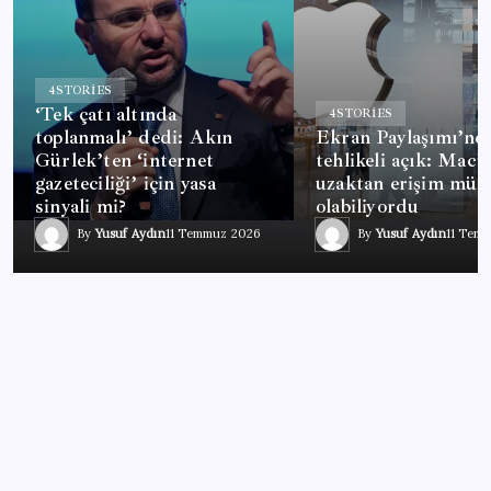
4
STORIES
‘Tek çatı altında
4
STORIES
toplanmalı’ dedi: Akın
Ekran Paylaşımı’nd
Gürlek’ten ‘internet
tehlikeli açık: Mac’e
gazeteciliği’ için yasa
uzaktan erişim mü
sinyali mi?
olabiliyordu
By
Yusuf Aydın
11 Temmuz 2026
By
Yusuf Aydın
11 Tem