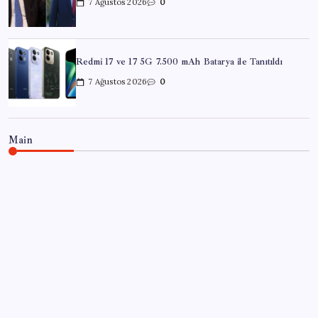
7 Ağustos 2026
0
Redmi 17 ve 17 5G 7.500 mAh Batarya ile Tanıtıldı
7 Ağustos 2026
0
Main
EĞITIM