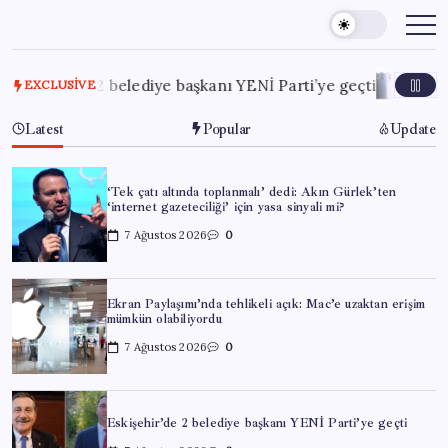
Skip
to
content
ir’de 2 belediye başkanı YENİ Parti’ye geçti
7 Ağustos 20
EXCLUSIVE
Latest
Popular
Update
‘Tek çatı altında toplanmalı’ dedi: Akın Gürlek’ten
‘internet gazeteciliği’ için yasa sinyali mi?
7 Ağustos 2026
0
Ekran Paylaşımı’nda tehlikeli açık: Mac’e uzaktan erişim
mümkün olabiliyordu
7 Ağustos 2026
0
Eskişehir’de 2 belediye başkanı YENİ Parti’ye geçti