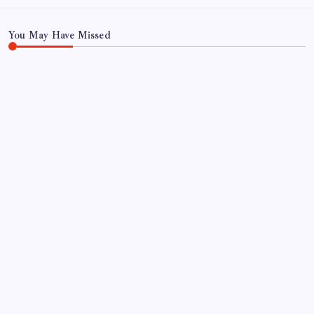
You May Have Missed
EĞITIM
‘Tek çatı altında toplanmalı’ dedi: Akın
Gürlek’ten ‘internet gazeteciliği’ için yasa sinyali
mi?
By
Yusuf Aydın