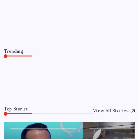
‘Tek çatı altında toplanmalı’ dedi: Akın
Gürlek’ten ‘internet gazeteciliği’ için
yasa sinyali mi?
By
Yusuf Aydın
7 Ağustos 2026
Trending
‘Tek çatı altında toplanmalı’ dedi: Akın Gürlek’ten
‘internet gazeteciliği’ için yasa sinyali mi?
7 Ağustos 2026
0
Top Stories
View All Stories