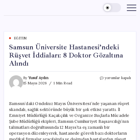
Skip
to
content
EĞITIM
Samsun Üniversite Hastanesi’ndeki
Rüşvet İddiaları: 8 Doktor Gözaltına
Alındı
Samsun
By
Yusuf Aydın
yorumlar kapalı
Üniversite
15 Mayıs 2026
1 Min Read
Hastanesi’ndeki
Rüşvet
İddiaları:
Samsun’daki Ondokuz Mayıs Üniversitesi’nde yaşanan rüşvet
8
skandalı, sağlık sektöründe büyük bir şok etkisi yarattı. İl
Doktor
Gözaltına
Emniyet Müdürlüğü Kaçakçılık ve Organize Suçlarla Mücadele
Alındı
Şube Müdürlüğü ekipleri, Samsun Cumhuriyet Başsavcılığı’nın
için
talimatları doğrultusunda 12 Mayıs’ta eş zamanlı bir
operasyon düzenleyerek, hastanede görevli bazı doktorların
medikal firmalar aracılığıyla ve doğrudan hastalardan rüşvet