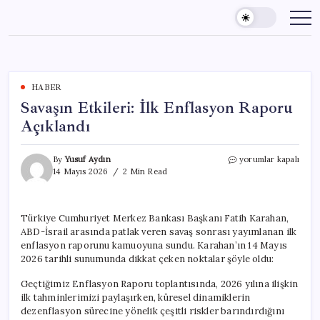
Skip
to
content
HABER
Savaşın Etkileri: İlk Enflasyon Raporu
Açıklandı
Savaşın
By
Yusuf Aydın
yorumlar kapalı
Etkileri:
14 Mayıs 2026
2 Min Read
İlk
Enflasyon
Raporu
Türkiye Cumhuriyet Merkez Bankası Başkanı Fatih Karahan,
Açıklandı
ABD-İsrail arasında patlak veren savaş sonrası yayımlanan ilk
için
enflasyon raporunu kamuoyuna sundu. Karahan’ın 14 Mayıs
2026 tarihli sunumunda dikkat çeken noktalar şöyle oldu:
Geçtiğimiz Enflasyon Raporu toplantısında, 2026 yılına ilişkin
ilk tahminlerimizi paylaşırken, küresel dinamiklerin
dezenflasyon sürecine yönelik çeşitli riskler barındırdığını