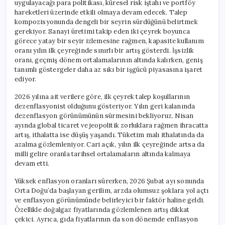
uygulayacağı para politikası, küresel risk iştahı ve portföy
hareketleri üzerinde etkili olmaya devam edecek. Talep
kompozisyonunda dengeli bir seyrin sürdüğünü belirtmek
gerekiyor. Sanayi üretimi takip eden iki çeyrek boyunca
görece yatay bir seyir izlemesine rağmen, kapasite kullanım
oranı yılın ilk çeyreğinde sınırlı bir artış gösterdi. İşsizlik
oranı, geçmiş dönem ortalamalarının altında kalırken, geniş
tanımlı göstergeler daha az sıkı bir işgücü piyasasına işaret
ediyor.
2026 yılına ait verilere göre, ilk çeyrek talep koşullarının
dezenflasyonist olduğunu gösteriyor. Yılın geri kalanında
dezenflasyon görünümünün sürmesini bekliyoruz. Nisan
ayında global ticaret ve jeopolitik zorluklara rağmen ihracatta
artış, ithalatta ise düşüş yaşandı. Tüketim malı ithalatında da
azalma gözlemleniyor. Cari açık, yılın ilk çeyreğinde artsa da
milli gelire oranla tarihsel ortalamaların altında kalmaya
devam etti.
Yüksek enflasyon oranları sürerken, 2026 Şubat ayı sonunda
Orta Doğu’da başlayan gerilim, arzda olumsuz şoklara yol açtı
ve enflasyon görünümünde belirleyici bir faktör haline geldi.
Özellikle doğalgaz fiyatlarında gözlemlenen artış dikkat
çekici. Ayrıca, gıda fiyatlarının da son dönemde enflasyon