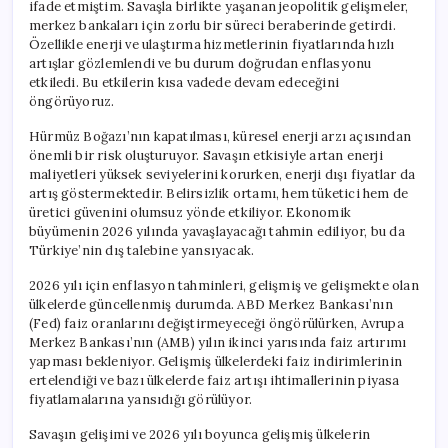
ifade etmiştim. Savaşla birlikte yaşanan jeopolitik gelişmeler,
merkez bankaları için zorlu bir süreci beraberinde getirdi.
Özellikle enerji ve ulaştırma hizmetlerinin fiyatlarında hızlı
artışlar gözlemlendi ve bu durum doğrudan enflasyonu
etkiledi. Bu etkilerin kısa vadede devam edeceğini
öngörüyoruz.
Hürmüz Boğazı’nın kapatılması, küresel enerji arzı açısından
önemli bir risk oluşturuyor. Savaşın etkisiyle artan enerji
maliyetleri yüksek seviyelerini korurken, enerji dışı fiyatlar da
artış göstermektedir. Belirsizlik ortamı, hem tüketici hem de
üretici güvenini olumsuz yönde etkiliyor. Ekonomik
büyümenin 2026 yılında yavaşlayacağı tahmin ediliyor, bu da
Türkiye’nin dış talebine yansıyacak.
2026 yılı için enflasyon tahminleri, gelişmiş ve gelişmekte olan
ülkelerde güncellenmiş durumda. ABD Merkez Bankası’nın
(Fed) faiz oranlarını değiştirmeyeceği öngörülürken, Avrupa
Merkez Bankası’nın (AMB) yılın ikinci yarısında faiz artırımı
yapması bekleniyor. Gelişmiş ülkelerdeki faiz indirimlerinin
ertelendiği ve bazı ülkelerde faiz artışı ihtimallerinin piyasa
fiyatlamalarına yansıdığı görülüyor.
Savaşın gelişimi ve 2026 yılı boyunca gelişmiş ülkelerin