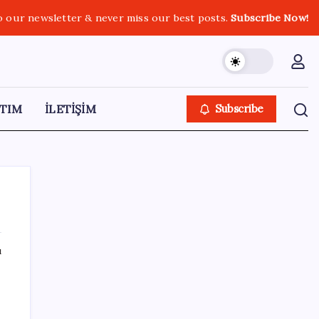
o our newsletter & never miss our best posts.
Subscribe Now!
TIM
İLETİŞİM
Subscribe
ı
SON YAZILAR
Yükseköğretimde Türkiye – Suriye iş birliği