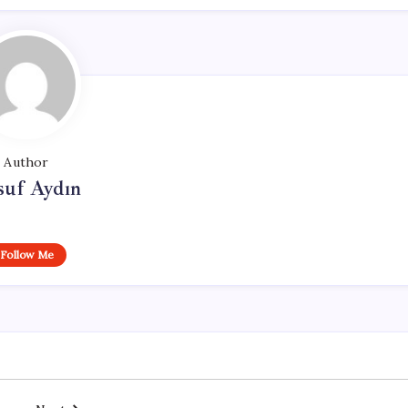
Author
suf Aydın
Follow Me