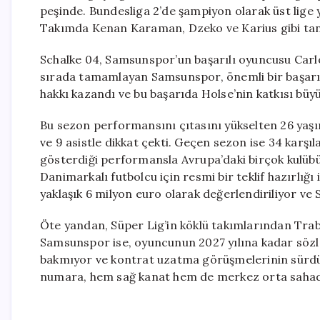
peşinde. Bundesliga 2’de şampiyon olarak üst lige y
Takımda Kenan Karaman, Dzeko ve Karius gibi tanı
Schalke 04, Samsunspor’un başarılı oyuncusu Carlo 
sırada tamamlayan Samsunspor, önemli bir başarıy
hakkı kazandı ve bu başarıda Holse’nin katkısı büyü
Bu sezon performansını çıtasını yükselten 26 yaşı
ve 9 asistle dikkat çekti. Geçen sezon ise 34 karşıla
gösterdiği performansla Avrupa’daki birçok kulübün
Danimarkalı futbolcu için resmi bir teklif hazırlığı
yaklaşık 6 milyon euro olarak değerlendiriliyor ve S
Öte yandan, Süper Lig’in köklü takımlarından Trabz
Samsunspor ise, oyuncunun 2027 yılına kadar sözl
bakmıyor ve kontrat uzatma görüşmelerinin sürdüğü
numara, hem sağ kanat hem de merkez orta sahada