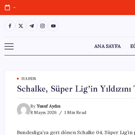
Skip
-
to
content
https://www.facebook.com/
https://twitter.com/
https://t.me/
https://www.instagram.com/
https://youtube.com/
ANA SAYFA
E
HABER
Schalke, Süper Lig’in Yıldızın
By
Yusuf Aydın
8 Mayıs 2026
1 Min Read
Bundesliga’ya geri dönen Schalke 04, Süper Lig’in