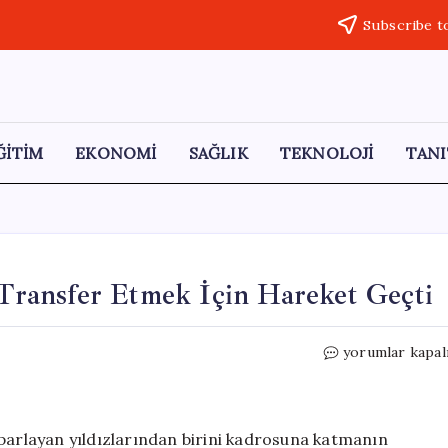
Subscribe t
ĞİTİM
EKONOMİ
SAĞLIK
TEKNOLOJİ
TANI
ı Transfer Etmek İçin Hareket Geçti
Schalke,
yorumlar kapal
Süper
Lig’in
Yıldızını
Transfer
 parlayan yıldızlarından birini kadrosuna katmanın