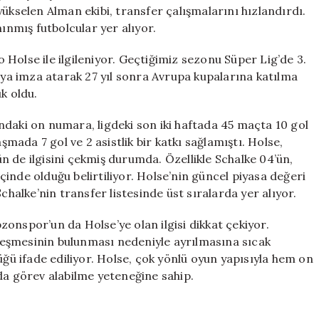
Etmek
ükselen Alman ekibi, transfer çalışmalarını hızlandırdı.
İçin
nmış futbolcular yer alıyor.
Hareket
Geçti
Holse ile ilgileniyor. Geçtiğimiz sezonu Süper Lig’de 3.
için
a imza atarak 27 yıl sonra Avrupa kupalarına katılma
k oldu.
ndaki on numara, ligdeki son iki haftada 45 maçta 10 gol
şmada 7 gol ve 2 asistlik bir katkı sağlamıştı. Holse,
 de ilgisini çekmiş durumda. Özellikle Schalke 04’ün,
 içinde olduğu belirtiliyor. Holse’nin güncel piyasa değeri
chalke’nin transfer listesinde üst sıralarda yer alıyor.
onspor’un da Holse’ye olan ilgisi dikkat çekiyor.
eşmesinin bulunması nedeniyle ayrılmasına sıcak
 ifade ediliyor. Holse, çok yönlü oyun yapısıyla hem on
 görev alabilme yeteneğine sahip.