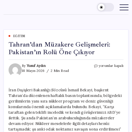
Skip
to
content
EĞITIM
Tahran’dan Müzakere Gelişmeleri:
Pakistan’ın Rolü Öne Çıkıyor
Tahran’dan
By
Yusuf Aydın
yorumlar kapalı
Müzakere
18 Mayıs 2026
2 Min Read
Gelişmeleri:
Pakistan’ın
Rolü
İran Dışişleri Bakanlığı Sözcüsü İsmail Bekayi, başkent
Öne
Tahran’da düzenlenen haftalık basın toplantısında, bölgedeki
Çıkıyor
için
gerilimlerin yanı sıra nükleer program ve deniz güvenliği
konularında önemli açıklamalarda bulundu. Bekayi, “Karşı
taraftan gelen teklifi inceledik ve kendi görüşlerimizi ABD’ye
ilettik. Şu anda Pakistan’ın arabuluculuğunda müzakereler
devam ediyor. Nükleer meselelerle ilgili detayları henüz
tartışmadık; şu anki odak noktamız savaşın sona erdirilmesi”