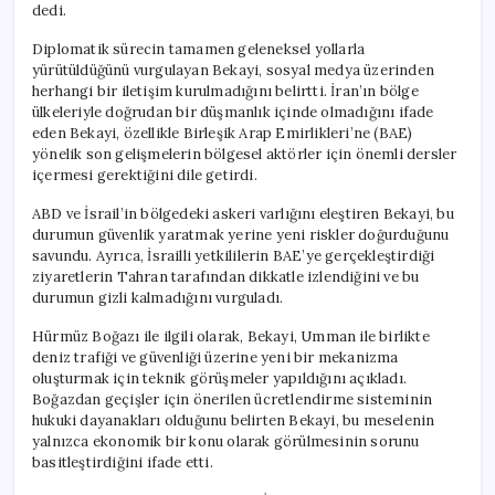
dedi.
Diplomatik sürecin tamamen geleneksel yollarla
yürütüldüğünü vurgulayan Bekayi, sosyal medya üzerinden
herhangi bir iletişim kurulmadığını belirtti. İran’ın bölge
ülkeleriyle doğrudan bir düşmanlık içinde olmadığını ifade
eden Bekayi, özellikle Birleşik Arap Emirlikleri’ne (BAE)
yönelik son gelişmelerin bölgesel aktörler için önemli dersler
içermesi gerektiğini dile getirdi.
ABD ve İsrail’in bölgedeki askeri varlığını eleştiren Bekayi, bu
durumun güvenlik yaratmak yerine yeni riskler doğurduğunu
savundu. Ayrıca, İsrailli yetkililerin BAE’ye gerçekleştirdiği
ziyaretlerin Tahran tarafından dikkatle izlendiğini ve bu
durumun gizli kalmadığını vurguladı.
Hürmüz Boğazı ile ilgili olarak, Bekayi, Umman ile birlikte
deniz trafiği ve güvenliği üzerine yeni bir mekanizma
oluşturmak için teknik görüşmeler yapıldığını açıkladı.
Boğazdan geçişler için önerilen ücretlendirme sisteminin
hukuki dayanakları olduğunu belirten Bekayi, bu meselenin
yalnızca ekonomik bir konu olarak görülmesinin sorunu
basitleştirdiğini ifade etti.