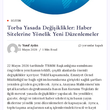
EĞITIM
Torba Yasada Değişiklikler: Haber
Sitelerine Yönelik Yeni Düzenlemeler
Torba
By
Yusuf Aydın
yorumlar kapalı
Yasada
22 Mayıs 2026
1 Min Read
Değişiklikler:
Haber
Sitelerine
22 Mayıs 2026 tarihinde TBMM Başkanlığına sunulması
Yönelik
öngörülen yeni kanun teklifi, çeşitli alanlarda önemli
Yeni
Düzenlemeler
değişiklikler içeriyor. Teklif kapsamında, Emniyet Genel
için
Müdürlüğü’ne bağlı eğitim kurumlarına girişteki sağlık şartları
yeniden gözden geçirilecek. Ayrıca, Anayasa Mahkemesi’nin
iptal kararları doğrultusunda Basın İlan Kurumu Teşkilatı ile
ilgili mevcut yasada değişiklikler yapılacak. Bu yenilikler,
gazete, dergi ve internet haber siteleri için basın yayın
ilkelerine yönelik yeni düzenlemeleri de kapsayacak. Ayrıca,
toplu taşıma araçlarının satış işlemlerindeki tescil ve kayıt