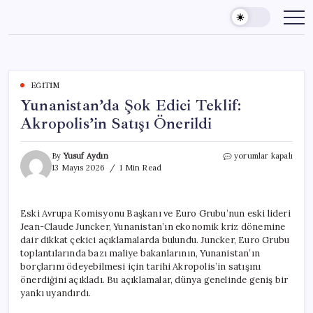
Skip
to
content
EĞITIM
Yunanistan’da Şok Edici Teklif:
Akropolis’in Satışı Önerildi
Yunanistan’da
By
Yusuf Aydın
yorumlar kapalı
Şok
13 Mayıs 2026
1 Min Read
Edici
Teklif:
Akropolis’in
Eski Avrupa Komisyonu Başkanı ve Euro Grubu’nun eski lideri
Satışı
Jean-Claude Juncker, Yunanistan’ın ekonomik kriz dönemine
Önerildi
için
dair dikkat çekici açıklamalarda bulundu. Juncker, Euro Grubu
toplantılarında bazı maliye bakanlarının, Yunanistan’ın
borçlarını ödeyebilmesi için tarihi Akropolis’in satışını
önerdiğini açıkladı. Bu açıklamalar, dünya genelinde geniş bir
yankı uyandırdı.