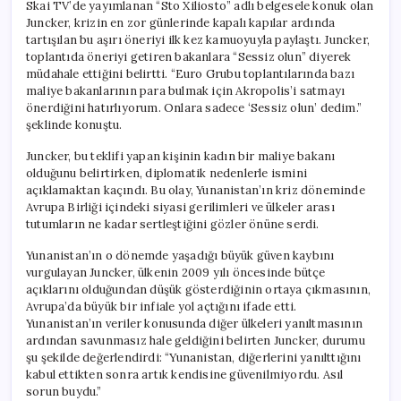
Skai TV’de yayımlanan “Sto Xiliosto” adlı belgesele konuk olan
Juncker, krizin en zor günlerinde kapalı kapılar ardında
tartışılan bu aşırı öneriyi ilk kez kamuoyuyla paylaştı. Juncker,
toplantıda öneriyi getiren bakanlara “Sessiz olun” diyerek
müdahale ettiğini belirtti. “Euro Grubu toplantılarında bazı
maliye bakanlarının para bulmak için Akropolis’i satmayı
önerdiğini hatırlıyorum. Onlara sadece ‘Sessiz olun’ dedim.”
şeklinde konuştu.
Juncker, bu teklifi yapan kişinin kadın bir maliye bakanı
olduğunu belirtirken, diplomatik nedenlerle ismini
açıklamaktan kaçındı. Bu olay, Yunanistan’ın kriz döneminde
Avrupa Birliği içindeki siyasi gerilimleri ve ülkeler arası
tutumların ne kadar sertleştiğini gözler önüne serdi.
Yunanistan’ın o dönemde yaşadığı büyük güven kaybını
vurgulayan Juncker, ülkenin 2009 yılı öncesinde bütçe
açıklarını olduğundan düşük gösterdiğinin ortaya çıkmasının,
Avrupa’da büyük bir infiale yol açtığını ifade etti.
Yunanistan’ın veriler konusunda diğer ülkeleri yanıltmasının
ardından savunmasız hale geldiğini belirten Juncker, durumu
şu şekilde değerlendirdi: “Yunanistan, diğerlerini yanılttığını
kabul ettikten sonra artık kendisine güvenilmiyordu. Asıl
sorun buydu.”