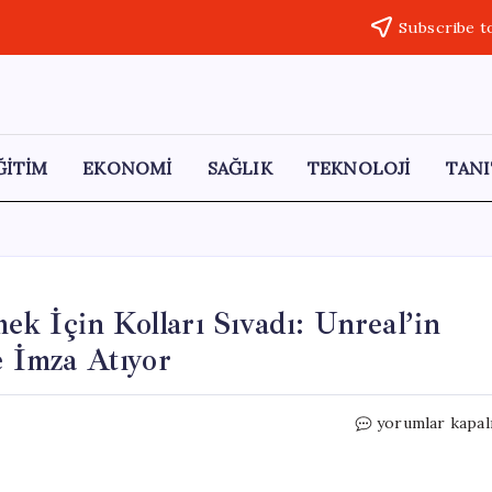
Subscribe t
ĞİTİM
EKONOMİ
SAĞLIK
TEKNOLOJİ
TANI
k İçin Kolları Sıvadı: Unreal’in
e İmza Atıyor
Avrupa,
yorumlar kapal
Oyun
Motoru
Geliştirmek