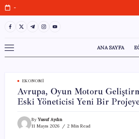
Skip
-
to
content
https://www.facebook.com/
https://twitter.com/
https://t.me/
https://www.instagram.com/
https://youtube.com/
ANA SAYFA
E
EKONOMI
Avrupa, Oyun Motoru Geliştirme
Eski Yöneticisi Yeni Bir Projey
By
Yusuf Aydın
11 Mayıs 2026
2 Min Read