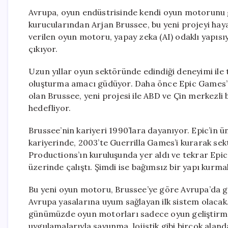
Avrupa, oyun endüstrisinde kendi oyun motorunu ge
kurucularından Arjan Brussee, bu yeni projeyi h
verilen oyun motoru, yapay zeka (AI) odaklı yapıs
çıkıyor.
Uzun yıllar oyun sektöründe edindiği deneyimi ile
oluşturma amacı güdüyor. Daha önce Epic Games’
olan Brussee, yeni projesi ile ABD ve Çin merkezl
hedefliyor.
Brussee’nin kariyeri 1990’lara dayanıyor. Epic’in 
kariyerinde, 2003’te Guerrilla Games’i kurarak se
Productions’ın kuruluşunda yer aldı ve tekrar Epi
üzerinde çalıştı. Şimdi ise bağımsız bir yapı kurma
Bu yeni oyun motoru, Brussee’ye göre Avrupa’da gel
Avrupa yasalarına uyum sağlayan ilk sistem olacak.
günümüzde oyun motorları sadece oyun geliştirm
uygulamalarıyla savunma, lojistik gibi birçok aland