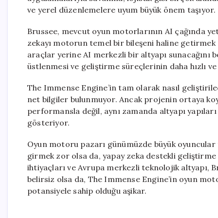
ve yerel düzenlemelere uyum büyük önem taşıyor.
Brussee, mevcut oyun motorlarının AI çağında yete
zekayı motorun temel bir bileşeni haline getirmek
araçlar yerine AI merkezli bir altyapı sunacağını be
üstlenmesi ve geliştirme süreçlerinin daha hızlı 
The Immense Engine’in tam olarak nasıl geliştiri
net bilgiler bulunmuyor. Ancak projenin ortaya koy
performansla değil, aynı zamanda altyapı yapıları v
gösteriyor.
Oyun motoru pazarı günümüzde büyük oyuncular tar
girmek zor olsa da, yapay zeka destekli geliştirme 
ihtiyaçları ve Avrupa merkezli teknolojik altyapı, 
belirsiz olsa da, The Immense Engine’in oyun moto
potansiyele sahip olduğu aşikar.