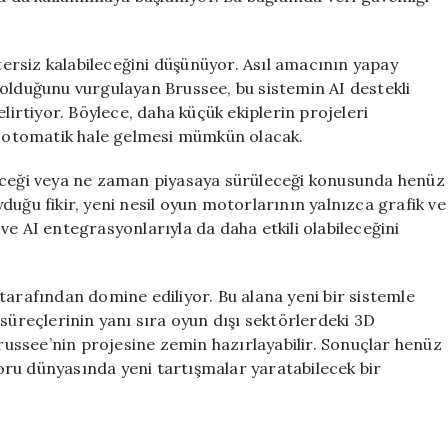
rsiz kalabileceğini düşünüyor. Asıl amacının yapay
 olduğunu vurgulayan Brussee, bu sistemin AI destekli
lirtiyor. Böylece, daha küçük ekiplerin projeleri
ve otomatik hale gelmesi mümkün olacak.
leceği veya ne zaman piyasaya sürüleceği konusunda henüz
duğu fikir, yeni nesil oyun motorlarının yalnızca grafik ve
e AI entegrasyonlarıyla da daha etkili olabileceğini
afından domine ediliyor. Bu alana yeni bir sistemle
süreçlerinin yanı sıra oyun dışı sektörlerdeki 3D
Brussee’nin projesine zemin hazırlayabilir. Sonuçlar henüz
ru dünyasında yeni tartışmalar yaratabilecek bir