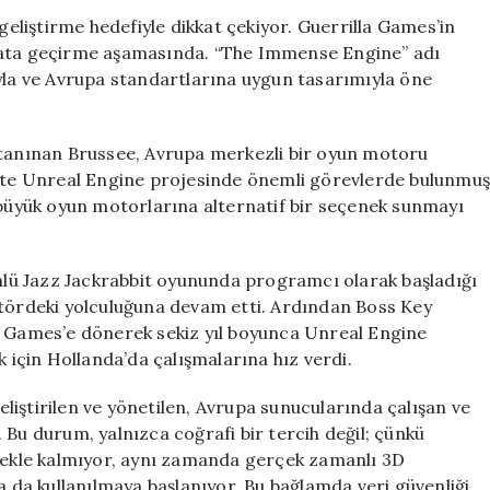
İçin
liştirme hedefiyle dikkat çekiyor. Guerrilla Games’in
Kolları
ayata geçirme aşamasında. “The Immense Engine” adı
Sıvadı:
ıyla ve Avrupa standartlarına uygun tasarımıyla öne
Unreal’in
Eski
Yöneticisi
 tanınan Brussee, Avrupa merkezli bir oyun motoru
Yeni
te Unreal Engine projesinde önemli görevlerde bulunmuş
Bir
i büyük oyun motorlarına alternatif bir seçenek sunmayı
Projeye
İmza
Atıyor
için
ünlü Jazz Jackrabbit oyununda programcı olarak başladığı
ktördeki yolculuğuna devam etti. Ardından Boss Key
c Games’e dönerek sekiz yıl boyunca Unreal Engine
k için Hollanda’da çalışmalarına hız verdi.
iştirilen ve yönetilen, Avrupa sunucularında çalışan ve
 Bu durum, yalnızca coğrafi bir tercih değil; çünkü
ekle kalmıyor, aynı zamanda gerçek zamanlı 3D
a da kullanılmaya başlanıyor. Bu bağlamda veri güvenliği