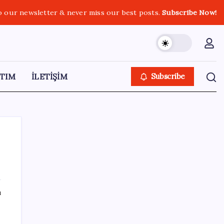
o our newsletter & never miss our best posts.
Subscribe Now!
TIM
İLETİŞİM
Subscribe
SON YAZILAR
ı
Yükseköğretimde Türkiye – Suriye iş birliği