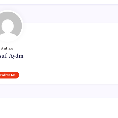
Author
suf Aydın
Follow Me