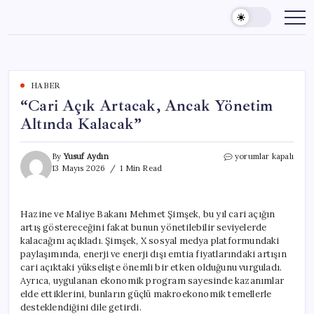
Skip
to
content
HABER
“Cari Açık Artacak, Ancak Yönetim
Altında Kalacak”
“Cari
By
Yusuf Aydın
yorumlar kapalı
Açık
13 Mayıs 2026
1 Min Read
Artacak,
Ancak
Yönetim
Hazine ve Maliye Bakanı Mehmet Şimşek, bu yıl cari açığın
Altında
artış göstereceğini fakat bunun yönetilebilir seviyelerde
Kalacak”
için
kalacağını açıkladı. Şimşek, X sosyal medya platformundaki
paylaşımında, enerji ve enerji dışı emtia fiyatlarındaki artışın
cari açıktaki yükselişte önemli bir etken olduğunu vurguladı.
Ayrıca, uygulanan ekonomik program sayesinde kazanımlar
elde ettiklerini, bunların güçlü makroekonomik temellerle
desteklendiğini dile getirdi.