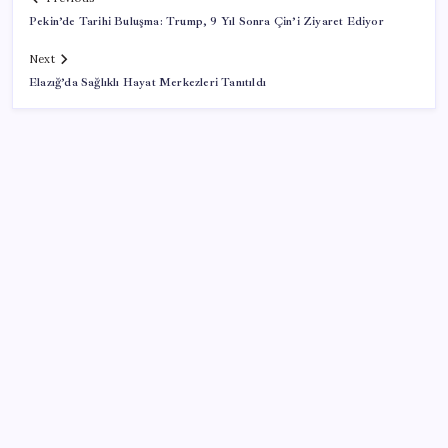
Pekin’de Tarihi Buluşma: Trump, 9 Yıl Sonra Çin’i Ziyaret Ediyor
Next
Elazığ’da Sağlıklı Hayat Merkezleri Tanıtıldı
SON YAZILAR
Yükseköğretimde Türkiye – Suriye iş birliği
Gerçeğinden Farksız: Simülatör Tutkunundan Dev
Tren Simülasyonu Projesi
38 yıldır satmamasının bir sebebi vardı… Buffett’ın