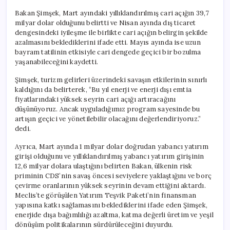
Bakan Şimşek, Mart ayındaki yıllıklandırılmış cari açığın 39,7
milyar dolar olduğunu belirtti ve Nisan ayında dış ticaret
dengesindeki iyileşme ile birlikte cari açığın belirgin şekilde
azalmasını beklediklerini ifade etti. Mayıs ayında ise uzun
bayram tatilinin etkisiyle cari dengede geçici bir bozulma
yaşanabileceğini kaydetti.
Şimşek, turizm gelirleri üzerindeki savaşın etkilerinin sınırlı
kaldığını da belirterek, “Bu yıl enerji ve enerji dışı emtia
fiyatlarındaki yüksek seyrin cari açığı artıracağını
düşünüyoruz. Ancak uyguladığımız program sayesinde bu
artışın geçici ve yönetilebilir olacağını değerlendiriyoruz.”
dedi.
Ayrıca, Mart ayında 1 milyar dolar doğrudan yabancı yatırım
girişi olduğunu ve yıllıklandırılmış yabancı yatırım girişinin
12,6 milyar dolara ulaştığını belirten Bakan, ülkenin risk
priminin CDS’nin savaş öncesi seviyelere yaklaştığını ve borç
çevirme oranlarının yüksek seyrinin devam ettiğini aktardı.
Meclis’te görüşülen Yatırım Teşvik Paketi’nin finansman
yapısına katkı sağlamasını beklediklerini ifade eden Şimşek,
enerjide dışa bağımlılığı azaltma, katma değerli üretim ve yeşil
dönüşüm politikalarının sürdürüleceğini duyurdu.