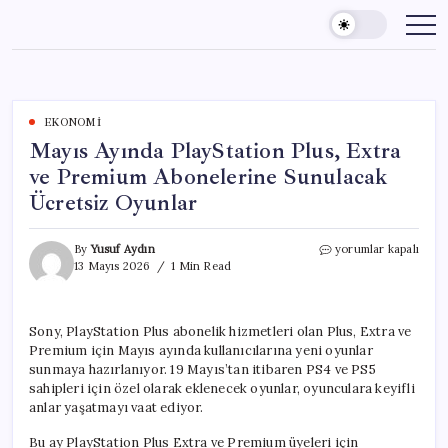
Skip
to
content
EKONOMI
Mayıs Ayında PlayStation Plus, Extra
ve Premium Abonelerine Sunulacak
Ücretsiz Oyunlar
Mayıs
By
Yusuf Aydın
yorumlar kapalı
Ayında
13 Mayıs 2026
1 Min Read
PlayStation
Plus,
Extra
Sony, PlayStation Plus abonelik hizmetleri olan Plus, Extra ve
ve
Premium için Mayıs ayında kullanıcılarına yeni oyunlar
Premium
Abonelerine
sunmaya hazırlanıyor. 19 Mayıs’tan itibaren PS4 ve PS5
Sunulacak
sahipleri için özel olarak eklenecek oyunlar, oyunculara keyifli
Ücretsiz
anlar yaşatmayı vaat ediyor.
Oyunlar
için
Bu ay PlayStation Plus Extra ve Premium üyeleri için