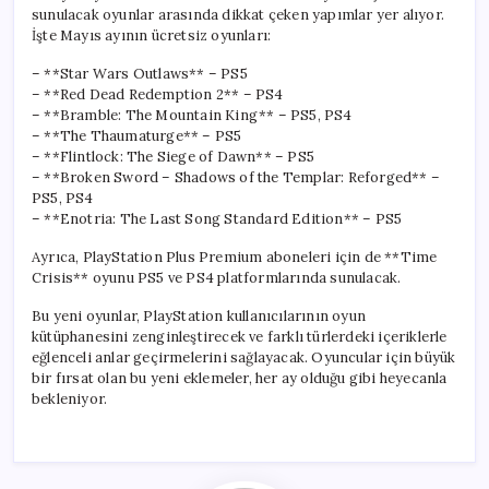
sunulacak oyunlar arasında dikkat çeken yapımlar yer alıyor.
İşte Mayıs ayının ücretsiz oyunları:
– **Star Wars Outlaws** – PS5
– **Red Dead Redemption 2** – PS4
– **Bramble: The Mountain King** – PS5, PS4
– **The Thaumaturge** – PS5
– **Flintlock: The Siege of Dawn** – PS5
– **Broken Sword – Shadows of the Templar: Reforged** –
PS5, PS4
– **Enotria: The Last Song Standard Edition** – PS5
Ayrıca, PlayStation Plus Premium aboneleri için de **Time
Crisis** oyunu PS5 ve PS4 platformlarında sunulacak.
Bu yeni oyunlar, PlayStation kullanıcılarının oyun
kütüphanesini zenginleştirecek ve farklı türlerdeki içeriklerle
eğlenceli anlar geçirmelerini sağlayacak. Oyuncular için büyük
bir fırsat olan bu yeni eklemeler, her ay olduğu gibi heyecanla
bekleniyor.