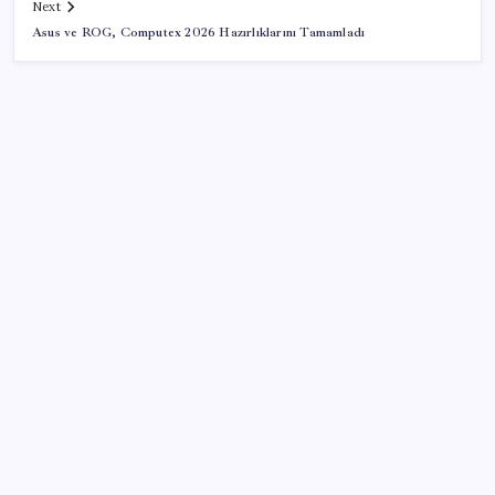
Next
Asus ve ROG, Computex 2026 Hazırlıklarını Tamamladı
SON YAZILAR
Yükseköğretimde Türkiye – Suriye iş birliği
Gerçeğinden Farksız: Simülatör Tutkunundan Dev
Tren Simülasyonu Projesi
38 yıldır satmamasının bir sebebi vardı… Buffett’ın
‘favori hissesi’ zirveye çıktı
Robotlar artık işi yarıda kesmeden karar verecek: