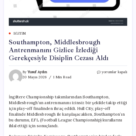
EĞITIM
Southampton, Middlesbrough
Antrenmanını Gizlice İzlediği
Gerekçesiyle Disiplin Cezası Aldı
Southampton,
By
Yusuf Aydın
yorumlar kapalı
Middlesbrough
20 Mayıs 2026
1 Min Read
Antrenmanını
Gizlice
İzlediği
İngiltere Championship takımlarından Southampton,
Gerekçesiyle
Middlesbrough’un antrenmanını izinsiz bir şekilde takip ettiği
Disiplin
Cezası
için play-off finalinden ihraç edildi. Hull City, play-off
Aldı
finalinde Middlesbrough ile karşılaşacakken, Southampton’ın
için
bu durumu, EFL (Football League Championship) kurallarını
ihlal ettiği için sonuçlandı.