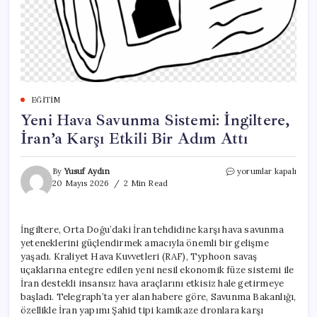
EĞITIM
Yeni Hava Savunma Sistemi: İngiltere,
İran’a Karşı Etkili Bir Adım Attı
Yeni
By
Yusuf Aydın
yorumlar kapalı
Hava
20 Mayıs 2026
2 Min Read
Savunma
Sistemi:
İngiltere,
İngiltere, Orta Doğu’daki İran tehdidine karşı hava savunma
İran’a
yeteneklerini güçlendirmek amacıyla önemli bir gelişme
Karşı
Etkili
yaşadı. Kraliyet Hava Kuvvetleri (RAF), Typhoon savaş
Bir
uçaklarına entegre edilen yeni nesil ekonomik füze sistemi ile
Adım
İran destekli insansız hava araçlarını etkisiz hale getirmeye
Attı
başladı. Telegraph’ta yer alan habere göre, Savunma Bakanlığı,
için
özellikle İran yapımı Şahid tipi kamikaze dronlara karşı