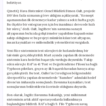
belirtiyor.
QinetiQ Hava Sistemleri Genel Müdürü Simon Galt, projede
100’den fazla uzmanın görev aldığını açıklayarak, “Konsept
aşamasından ilk denemeye kadar yalnızca sekiz hafta geçti.
Bu ölçekte bir entegrasyon için bu inanılmaz derecede hızlı
bir süreç.” dedi. Galt, İngiltere’nin savunma sanayii
altyapısının bu hızda geliştirmeler yapabilme kapasitesine
sahip olduğunu ve bu projeyi mümkün kılan test altyapısı,
insan kaynakları ve mühendislik yeteneklerini vurguladı.
Yeni füze sisteminin test süreçleri de hızlandırılmış bir
takvimle gerçekleştirildi. Mart ayında yapılan ilk denemede
sistemin kara hedefini başarıyla vurduğu duyuruldu. Takip
eden süreçte RAF’ın 41 Test ve Değerlendirme Filosu’na bağlı
Typhoon pilotları, geçen ay ilk başarılı havadan havaya atışı
gerçekleştirdi. Bu test, Galler’in Ceredigion bölgesindeki
Aberporth’ta yapılan denemelerde “Banshee” adındaki hedef
drone’un imhasıyla sonuçlandı. Savunma kaynakları, test
sonuçlarının beklentilerin üzerinde olduğunu duyurdu.
Son olarak, İngiliz Savunma Bakanlığı, yeni mühimmat
sisteminin artık aktif operasyonlarda kullanılmaya
başlandığını bildirdi. RAF’a bağlı 9. Filo Typhoon savaş