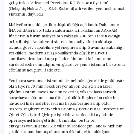
geliştirilen “Advanced Precision Kill Weapon System”
(Gelişmiş Nokta Atışı Silah Sistemi) adı verilen yeni mühimmat
sistemini duyurdu.
Maliyetlerin ciddi şekilde düşürüldüğü açıklandı. Daha önce,
İHA tehditlerini ortadan kaldırmak için kullanılan ASRAAM
füzelerinin birim maliyetinin yaklaşık 200 bin sterlin olduğu
belirtilmişti. Ancak yeni sistem, bu maliyetlerin oldukça
altında görev yapabilme yeteneğine sahip. Savunma Bakanlığı
yetkilileri, modern savaş koşullarında düşük maliyetli
kamikaze dronlara karşı pahalı mühimmat kullanımının
sürdürülebilir olmadığını vurguladı ve yeni sistemin bu soruna
çözüm sunduğunu ifade etti.
Yeni hava savunma sisteminin temelinde, genellikle güdümsüz
olan Hydra 70 mm roketleri yer alıyor. Geliştirilen lazer
güdüm sistemi sayesinde bu roketler, yüksek hassasiyetli
hava-hava mühimmatına dönüştürüldü. Böylece bu roketler,
havadaki hızlı hedefleri vurma kapasitesine sahip oldu.
Sistem, İngiltere merkezli savunma şirketleri BAE Systems ve
QinetiQ’in iş birliğiyle geliştirildi ve sadece iki ay içinde
operasyonel hale getirildi. Uzmanlar, bu tür bir
entegrasyonun genellikle yıllar sürebileceğini, ancak hızlı bir
şekilde tamamlanmış olmasının dikkat çekici olduğunu