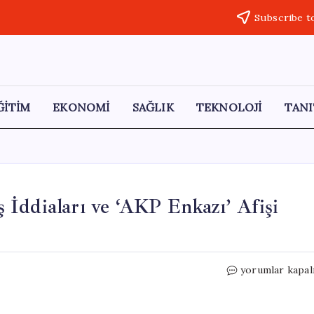
Subscribe t
ĞİTİM
EKONOMİ
SAĞLIK
TEKNOLOJİ
TANI
İddiaları ve ‘AKP Enkazı’ Afişi
Veysel
yorumlar kapal
Topçu’nun
AKP’ye
Geçiş