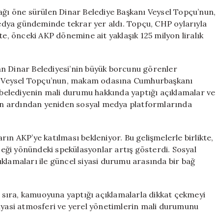
İddiaları
cağı öne sürülen Dinar Belediye Başkanı Veysel Topçu’nun,
ve
 medya gündeminde tekrar yer aldı. Topçu, CHP oylarıyla
‘AKP
te, önceki AKP dönemine ait yaklaşık 125 milyon liralık
Enkazı’
Afişi
Yeniden
an Dinar Belediyesi’nin büyük borcunu görenler
Gündemde
anı Veysel Topçu’nun, makam odasına Cumhurbaşkanı
için
, belediyenin mali durumu hakkında yaptığı açıklamalar ve
ının ardından yeniden sosyal medya platformlarında
ın AKP’ye katılması bekleniyor. Bu gelişmelerle birlikte,
ği yönündeki spekülasyonlar artış gösterdi. Sosyal
klamaları ile güncel siyasi durumu arasında bir bağ
nı sıra, kamuoyuna yaptığı açıklamalarla dikkat çekmeyi
siyasi atmosferi ve yerel yönetimlerin mali durumunu