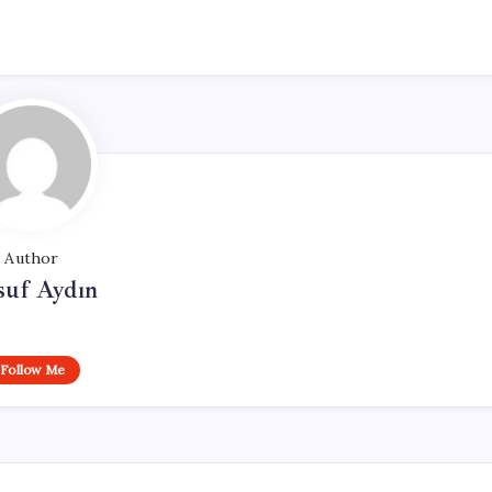
Author
suf Aydın
Follow Me