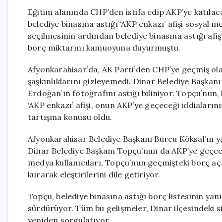
Eğitim alanında CHP’den istifa edip AKP’ye katıla
belediye binasına astığı ‘AKP enkazı’ afişi sosyal
seçilmesinin ardından belediye binasına astığı afiş
borç miktarını kamuoyuna duyurmuştu.
Afyonkarahisar’da, AK Parti’den CHP’ye geçmiş ol
şaşkınlıklarını gizleyemedi. Dinar Belediye Başk
Erdoğan’ın fotoğrafını astığı biliniyor. Topçu’nun
‘AKP enkazı’ afişi, onun AKP’ye geçeceği iddialar
tartışma konusu oldu.
Afyonkarahisar Belediye Başkanı Burcu Köksal’ın yar
Dinar Belediye Başkanı Topçu’nun da AKP’ye geçece
medya kullanıcıları, Topçu’nun geçmişteki borç açı
kurarak eleştirilerini dile getiriyor.
Topçu, belediye binasına astığı borç listesinin ya
sürdürüyor. Tüm bu gelişmeler, Dinar ilçesindeki 
yeniden sorgulatıyor.