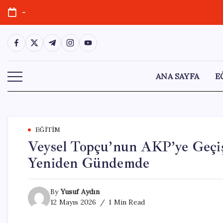
Skip
-
to
content
https://www.facebook.com/
https://twitter.com/
https://t.me/
https://www.instagram.com/
https://youtube.com/
ANA SAYFA
E
EĞITIM
Veysel Topçu’nun AKP’ye Geçiş 
Yeniden Gündemde
By
Yusuf Aydın
12 Mayıs 2026
1 Min Read