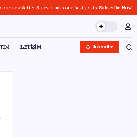
o our newsletter & never miss our best posts.
Subscribe Now!
TIM
İLETİŞİM
Subscribe
SON YAZILAR
ı
Gerçeğinden Farksız: Simülatör
Tutkunundan Dev Tren Simülasyonu Projesi