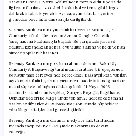
Sanatlar Lisesi Tiyatro Bölümünden mezun oldu. Sporla da
ilgilenen Sarıkaya, voleybol, basketbol ve tenis gibi birçok
dalda aktif olarak yer aldı. Ayrıca, oyunculuk kariyerine
girmeden önce latin danslarıyla da ilgilendi.
Serenay Sarıkaya’nın oyunculuk kariyeri, 15 yaşında Çek
Cumhuriyeti’nde düzenlenen Avrupa Gençler Güzellik
Yarışması’na katılmasıyla başladı. Bu yarışmada jüri özel
ödülünü kazandıktan sonra, oyunculuk alanına yöneldi ve kısa
sürede popülerlik kazandı.
Serenay Sarıkaya’nın gözaltına alınma durumu, Bakırköy
Cumhuriyet Başsavcılığı tarafından yürütülen bir uyuşturucu
soruşturması çerçevesinde gerçekleşti. Başsavcılıktan yapılan
açıklamada, ünlü kişilerin uyuşturucu madde kullandığına dair
makul şüpheler olduğuna dikkat çekildi. 21 Mayıs 2026
tarihinde İstanbul’un Beşiktaş, Sarıyer, Beyoğlu, Kağıthane,
Üsküdar ilçeleri ile Muğla ilinde toplam 25 adrese eş zamanlı
baskınlar düzenlendi. Bu baskınlar sonucunda, şüphelilere
yönelik gözaltı işlemleri gerçekleştirildi.
Serenay Sarıkaya’nın durumu, medya ve halk tarafından
merakla takip ediliyor. Gelişmeleri aktarmaya devam
edeceğiz.