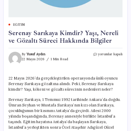
EĞITIM
Serenay Sarıkaya Kimdir? Yaşı, Nereli
ve Gözaltı Süreci Hakkında Bilgiler
Serenay
By
Yusuf Aydın
yorumlar kapalı
Sarıkaya
22 Mayıs 2026
1 Min Read
Kimdir?
Yaşı,
Nereli
22 Mayıs 2026’da gerçekleştirilen operasyonda ünlü oyuncu
ve
Serenay Sarıkaya gözaltına alındı. Peki, Serenay Sarıkaya
Gözaltı
Süreci
kimdir? Yaşı, kökeni ve gözaltı sürecinin nedenleri neler?
Hakkında
Bilgiler
Serenay Sarıkaya, 1 Temmuz 1992 tarihinde Ankara’da doğdu.
için
Ümran Seyhan ve Mustafa Sarıkaya’nın kızı olan Sarıkaya,
çocukluğunun bir kısmını Antalya’da geçirdi. Ailesi 2000
yılında boşandığında, Serenay annesiyle birlikte İstanbul’a
taşındı. Eğitim hayatına Antalya’da başlayan Sarıkaya,
İstanbul’a yerleştikten sonra Özel Ataşehir Adıgüzel Güzel